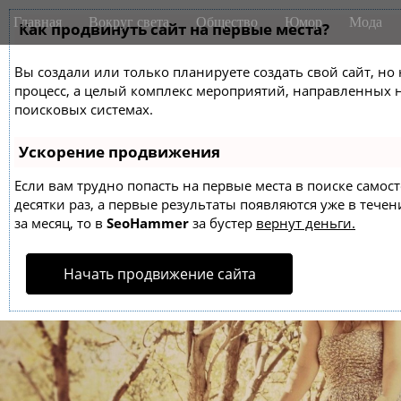
M
S
Главная
Вокруг света
Общество
Юмор
Мода
k
Как продвинуть сайт на первые места?
a
i
i
p
Вы создали или только планируете создать свой сайт, но 
n
t
процесс, а целый комплекс мероприятий, направленных 
m
o
поисковых системах.
e
c
o
n
Ускорение продвижения
n
u
t
Если вам трудно попасть на первые места в поиске само
десятки раз, а первые результаты появляются уже в течен
e
за месяц, то в
SeoHammer
за бустер
вернут деньги.
n
t
Начать продвижение сайта