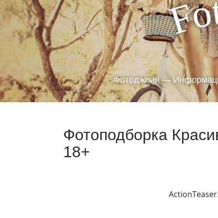
o
F
Фотоджоин — Информаци
Фотоподборка Краси
18+
ActionTeaser