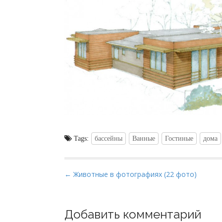
Tags:
бассейны
Ванные
Гостиные
дома
P
← Животные в фотографиях (22 фото)
o
s
t
Добавить комментарий