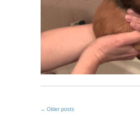
P
← Older posts
o
s