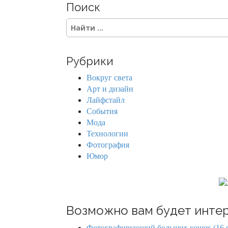
Поиск
t
S
s
e
a
n
r
Рубрики
c
a
h
Вокруг света
f
v
Арт и дизайн
o
Лайфстайл
r
i
События
:
Мода
g
Технологии
Фотография
a
Юмор
t
i
o
Возможно вам будет интер
Фотографирующий больших кошек (16 