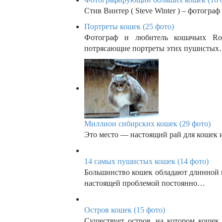
n
Стив Винтер ( Steve Winter ) – фотогр
Портреты кошек (25 фото)
Фотограф и любитель кошачьих Rob
потрясающие портреты этих пушисты
Миллион сибирских кошек (29 фото)
Это место — настоящий рай для кошек 
14 самых пушистых кошек (14 фото)
Большинство кошек обладают длинной ш
настоящей проблемой постоянно…
Остров кошек (15 фото)
Существует остров, на котором кошек