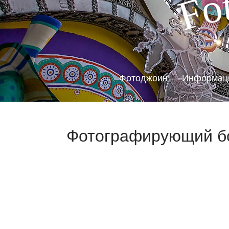
o
F
Фотоджоин — Информаци
Фотографирующий бо