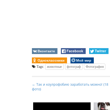
Вконтакте
Facebook
Twitter
Одноклассники
Мой мир
Tags:
животные
фотограф
Фотография
P
← Так и коулрофобию заработать можно! (18
фото)
o
s
t