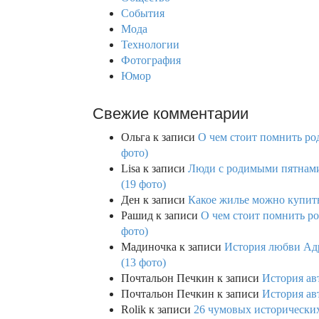
r
События
:
Мода
Технологии
Фотография
Юмор
Свежие комментарии
Ольга
к записи
О чем стоит помнить род
фото)
Lisa
к записи
Люди с родимыми пятнами,
(19 фото)
Ден
к записи
Какое жилье можно купить 
Рашид
к записи
О чем стоит помнить ро
фото)
Мадиночка
к записи
История любви Адр
(13 фото)
Почтальон Печкин
к записи
История ав
Почтальон Печкин
к записи
История ав
Rolik
к записи
26 чумовых исторических