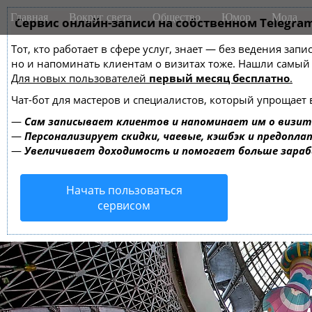
M
S
Главная
Вокруг света
Общество
Юмор
Мода
k
Сервис онлайн-записи на собственном Telegra
a
i
i
Тот, кто работает в сфере услуг, знает — без ведения зап
p
n
но и напоминать клиентам о визитах тоже. Нашли самы
t
m
Для новых пользователей
первый месяц бесплатно
.
o
e
c
Чат-бот для мастеров и специалистов, который упрощает 
o
n
—
Сам записывает клиентов и напоминает им о визит
n
u
—
Персонализирует скидки, чаевые, кэшбэк и предопла
t
—
Увеличивает доходимость и помогает больше зара
e
n
Начать пользоваться
t
сервисом