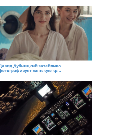
Давид Дубницкий затейливо
фотографирует женскую кр...