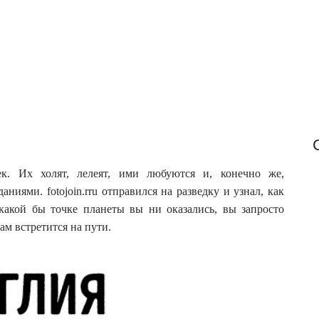
f
o
r
:
к. Их холят, лелеят, ими любуются и, конечно же,
ниями. fotojoin.r
ru отправился на разведку и узнал, как
 какой бы точке планеты вы ни оказались, вы запросто
ам встретится на пути.