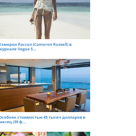
Кэмерон Рассел (Cameron Russell) в
журнале Vogue S...
Особняк стоимостью 45 тысяч долларов в
месяц (39 ф...