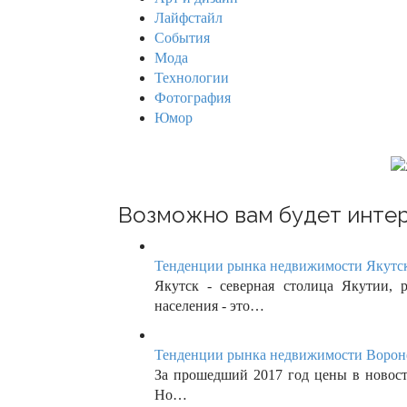
v
o
Лайфстайл
r
i
События
:
Мода
g
Технологии
Фотография
a
Юмор
t
i
o
Возможно вам будет интер
n
Тенденции рынка недвижимости Якутск
Якутск - северная столица Якутии, 
населения - это…
Тенденции рынка недвижимости Вороне
За прошедший 2017 год цены в новост
Но…