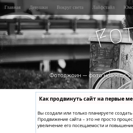
M
S
Главная
Девушки
Вокруг света
Лайфстайл
Юмо
k
a
i
i
p
o
n
F
t
m
o
e
c
n
o
n
u
t
e
n
Фотоджоин — фото новости, и
t
Как продвинуть сайт на первые ме
Вы создали или только планируете создать с
Продвижение сайта – это не просто процес
увеличение его посещаемости и повышение 