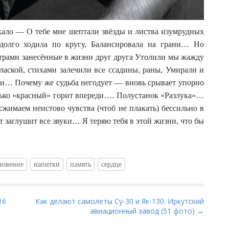
кало — О тебе мне шептали звёзды и листва изумрудных
 долго ходила по кругу, Балансировала на грани… Но
етрами занесённые в жизни друг друга Утолили мы жажду
лаской, стихами залечили все ссадины, раны, Умирали и
ди… Почему же судьба негодует — вновь срывает упорно
лько «красный» горит впереди…. Полустанок «Разлука»…
имаем неистово чувства (чтоб не плакать) бессильно в
 заглушит все звуки… Я теряю тебя в этой жизни, что бы
новение
напитки
память
сердце
16
Как делают самолеты Су-30 и Як-130. Иркутский
авиационный завод (51 фото) →