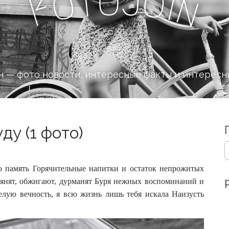
J
o
t
o
o
i
F
n
 — фото новости, интересные факты и интересн
ду (1 фото)
S
e
a
ою память Горячительные напитки и остаток непрожитых
r
ьянят, обжигают, дурманят Буря нежных воспоминаний и
c
лую вечность, я всю жизнь лишь тебя искала Наизусть
h
f
o
r