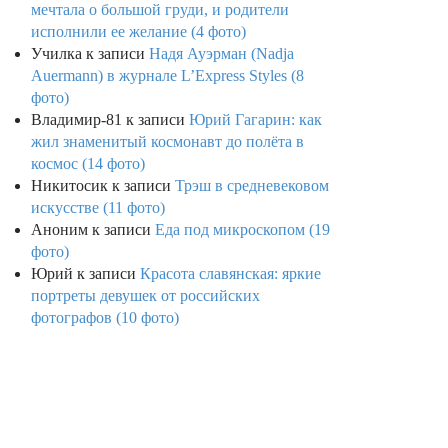
мечтала о большой груди, и родители
исполнили ее желание (4 фото)
Училка
к записи
Надя Ауэрман (Nadja
Auermann) в журнале L’Express Styles (8
фото)
Владимир-81
к записи
Юрий Гагарин: как
жил знаменитый космонавт до полёта в
космос (14 фото)
Никитосик
к записи
Трэш в средневековом
искусстве (11 фото)
Аноним
к записи
Еда под микроскопом (19
фото)
Юрий
к записи
Красота славянская: яркие
портреты девушек от российских
фотографов (10 фото)