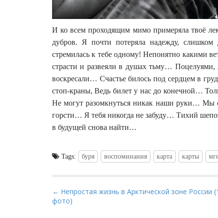
И ко всем проходящим мимо примеряла твоё ле
дубров. Я почти потеряла надежду, слишком
стремилась к тебе одному! Непонятно какими в
страсти и развеяли в душах тьму… Поцелуями, 
воскресали… Счастье билось под сердцем в гру
стоп-краны, Ведь билет у нас до конечной… То
Не могут разомкнуться никак наши руки… Мы сж
горсти… Я тебя никогда не забуду… Тихий шепот
в будущей снова найти…
Tags:
буря
воспоминания
карта
карты
мг
P
← Непростая жизнь в Арктической зоне России (
фото)
o
s