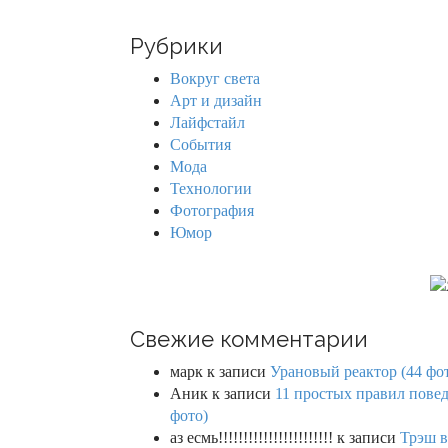
a
n
r
Рубрики
c
a
h
Вокруг света
f
v
Арт и дизайн
o
Лайфстайл
r
i
События
:
Мода
g
Технологии
Фотография
a
Юмор
t
i
o
Свежие комментарии
n
марк
к записи
Урановый реактор (44 фо
Аник
к записи
11 простых правил повед
фото)
аз есмь!!!!!!!!!!!!!!!!!!!!!!!
к записи
Трэш в