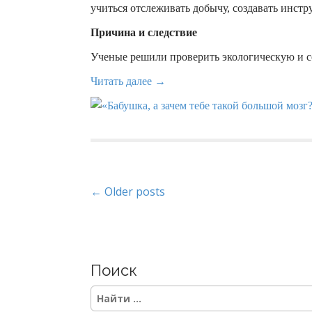
учиться отслеживать добычу, создавать инстр
Причина и следствие
Ученые решили проверить экологическую и 
Читать далее →
P
← Older posts
o
s
Поиск
t
S
s
e