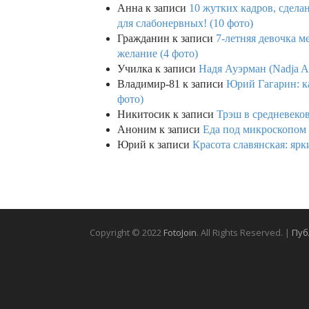
Анна
к записи
10 жутких кадров, сдел
для слабонервных! (10 фото)
Гражданин
к записи
7-летняя девочка м
желание (4 фото)
Училка
к записи
Надя Ауэрман (Nadja Au
Владимир-81
к записи
Юрий Гагарин: ка
фото)
Никитосик
к записи
Трэш в средневеков
Аноним
к записи
Еда под микроскопом 
Юрий
к записи
Красота славянская: яр
Copyright © 2022
FotoJoin
. All Rights Reserved. |
Пуб