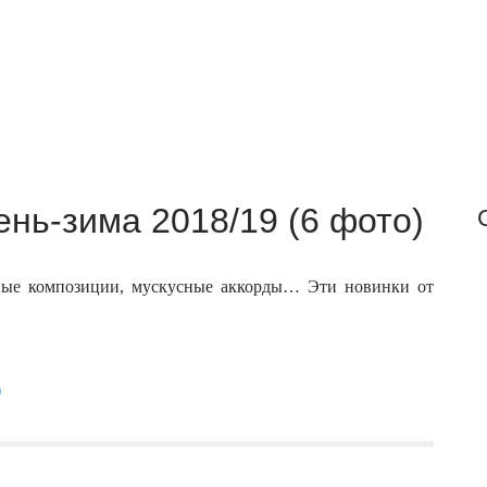
f
o
r
:
ень-зима 2018/19 (6 фото)
чные композиции, мускусные аккорды… Эти новинки от