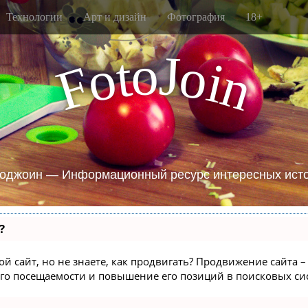
Технологии
Арт и дизайн
Фотография
18+
J
o
t
o
o
i
F
n
оджоин — Информационный ресурс интересных ист
?
й сайт, но не знаете, как продвигать? Продвижение сайта – 
го посещаемости и повышение его позиций в поисковых си