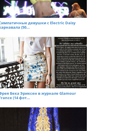
Симпатичные девушки с Electric Daisy
карнавала (50...
Фрея Беха Эриксен в журнале Glamour
France (14 фот...