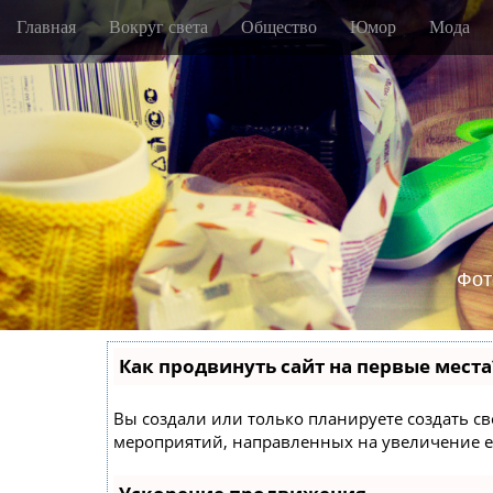
M
S
Главная
Вокруг света
Общество
Юмор
Мода
k
a
i
i
p
n
t
m
o
e
c
o
n
n
u
t
e
n
Фот
t
Как продвинуть сайт на первые места
Вы создали или только планируете создать сво
мероприятий, направленных на увеличение е