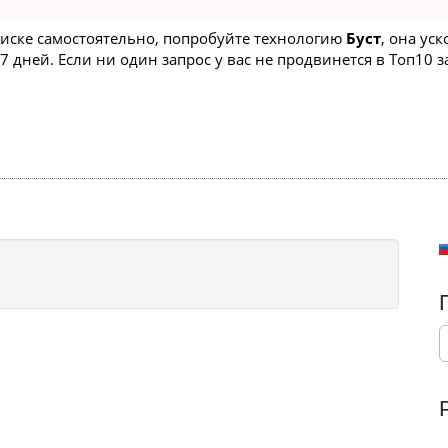
поиске самостоятельно, попробуйте технологию
Буст
, она ус
 дней. Если ни один запрос у вас не продвинется в Топ10 за
S
e
a
r
c
h