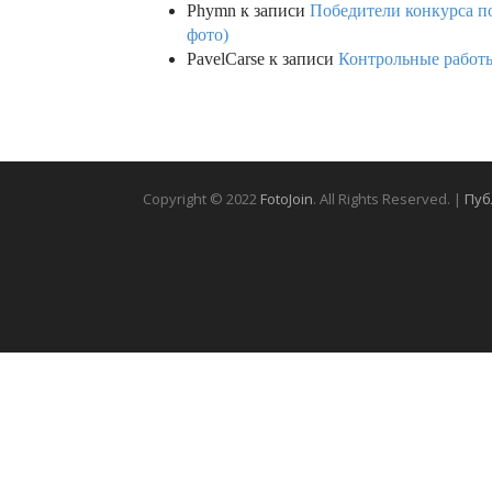
Phymn
к записи
Победители конкурса по
фото)
PavelCarse
к записи
Контрольные работы
Copyright © 2022
FotoJoin
. All Rights Reserved. |
Пуб