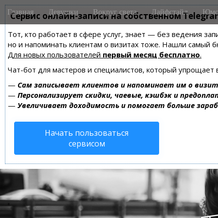
M
S
Главная
Девушки
Вокруг света
Лайфстайл
Юмо
k
Сервис онлайн-записи на собственном Telegra
a
i
i
Тот, кто работает в сфере услуг, знает — без ведения зап
p
n
но и напоминать клиентам о визитах тоже. Нашли самый
t
m
Для новых пользователей
первый месяц бесплатно
.
o
e
c
Чат-бот для мастеров и специалистов, который упрощает 
n
o
—
Сам записывает клиентов и напоминает им о визит
n
u
—
Персонализирует скидки, чаевые, кэшбэк и предопла
t
—
Увеличивает доходимость и помогает больше зара
e
n
Начать пользоваться
t
сервисом