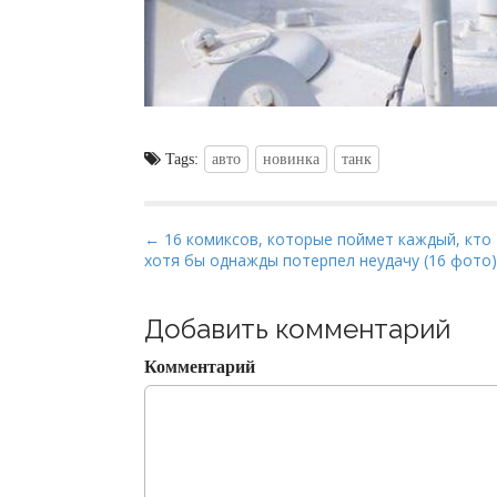
Tags:
авто
новинка
танк
P
← 16 комиксов, которые поймет каждый, кто
хотя бы однажды потерпел неудачу (16 фото)
o
s
t
Добавить комментарий
n
Комментарий
a
v
i
g