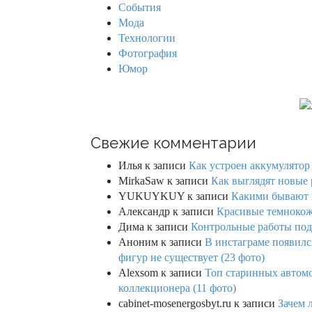
События
:
Мода
Технологии
Фотография
Юмор
Свежие комментарии
Илья
к записи
Как устроен аккумулятор 
MirkaSaw
к записи
Как выглядят новые 
YUKUYKUY
к записи
Какими бывают к
Александр
к записи
Красивые темнокож
Дима
к записи
Контрольные работы под 
Аноним
к записи
В инстаграме появилс
фигур не существует (23 фото)
Alexsom
к записи
Топ старинных автом
коллекционера (11 фото)
cabinet-mosenergosbyt.ru
к записи
Зачем 