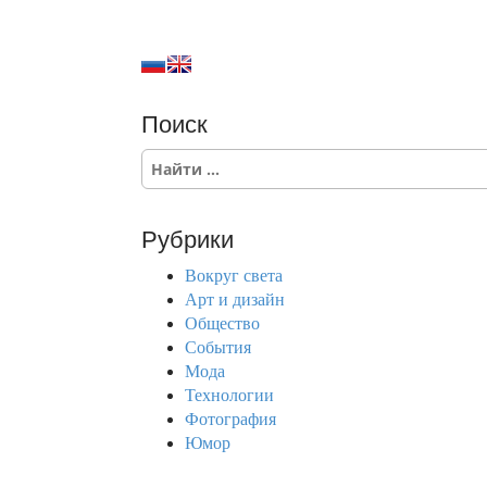
g
a
t
Поиск
i
S
e
o
a
r
n
Рубрики
c
h
Вокруг света
f
Арт и дизайн
o
Общество
r
События
:
Мода
Технологии
Фотография
Юмор