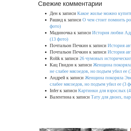
Свежие комментарии
Ден
к записи
Какое жилье можно купить 
Рашид
к записи
О чем стоит помнить ро
фото)
Мадиночка
к записи
История любви Адр
(13 фото)
Почтальон Печкин
к записи
История ав
Почтальон Печкин
к записи
История ав
Rolik
к записи
26 чумовых исторических
Кац Гвидон
к записи
Женщина покоряла 
не слабее мясоедов, но подъем убил ее (
Андрей
к записи
Женщина покоряла Эвев
слабее мясоедов, но подъем убил ее (3 ф
Infer
к записи
Картинки для взрослых (4
Валентина
к записи
Тату для двоих, па