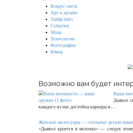
h
Вокруг света
f
Арт и дизайн
o
Лайфстайл
r
События
:
Мода
Технологии
Фотография
Юмор
Возможно вам будет интер
Ваша вне
Дьявол с
каждого из нас достойна карьеры в…
Женские аксессуары — стильные детали вашег
«Дьявол кроется в мелочах» — следуя это