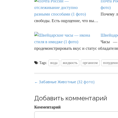
Почта Ро
фото)
Почему л
свободы. Есть ощущение, что вы…
Швейцарс
Часы — 
продемонстрировать вкус и статус обладате
Tags:
вода
жидкость
организм
похудени
P
← Забавные Животные (32 фото)
o
s
Добавить комментарий
t
Комментарий
n
a