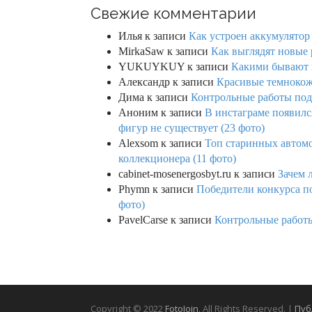
Свежие комментарии
Илья
к записи
Как устроен аккумулятор 
MirkaSaw
к записи
Как выглядят новые 
YUKUYKUY
к записи
Какими бывают к
Александр
к записи
Красивые темнокож
Дима
к записи
Контрольные работы под 
Аноним
к записи
В инстаграме появилс
фигур не существует (23 фото)
Alexsom
к записи
Топ старинных автом
коллекционера (11 фото)
cabinet-mosenergosbyt.ru
к записи
Зачем 
Phymn
к записи
Победители конкурса по
фото)
PavelCarse
к записи
Контрольные работы
Copyright © 2022
FotoJoin
. All Rights Reserved. |
Пуб