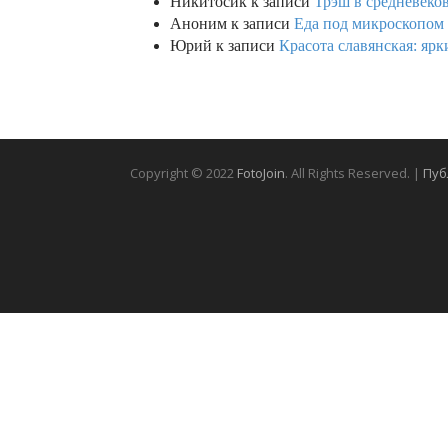
Училка
к записи
Надя Ауэрман (Nadja Au
Владимир-81
к записи
Юрий Гагарин: ка
фото)
Никитосик
к записи
Трэш в средневеков
Аноним
к записи
Еда под микроскопом 
Юрий
к записи
Красота славянская: яр
Copyright © 2022
FotoJoin
. All Rights Reserved. |
Пуб