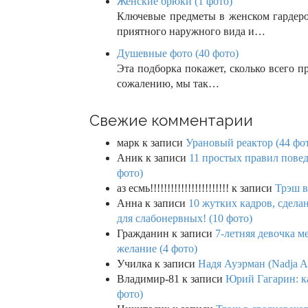
Зимняя мужская одежда: комфорт от «Ст
Зима давно перестала ассоциироваться
возможности позволяют даже…
Женские брюки (1 фото)
Ключевые предметы в женском гардер
приятного наружного вида и…
Душевные фото (40 фото)
Эта подборка покажет, сколько всего п
сожалению, мы так…
Свежие комментарии
марк
к записи
Урановый реактор (44 фо
Аник
к записи
11 простых правил повед
фото)
аз есмь!!!!!!!!!!!!!!!!!!!!!!!
к записи
Трэш в
Анна
к записи
10 жутких кадров, сдел
для слабонервных! (10 фото)
Гражданин
к записи
7-летняя девочка м
желание (4 фото)