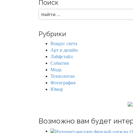
Поиск
t
S
s
e
a
n
r
Рубрики
c
a
h
Вокруг света
f
v
Арт и дизайн
o
Лайфстайл
r
i
События
:
Мода
g
Технологии
Фотография
a
Юмор
t
i
o
Возможно вам будет интер