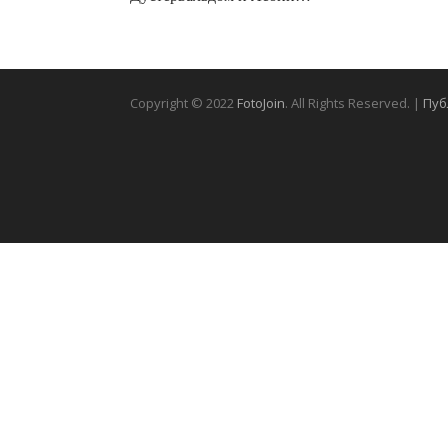
Copyright © 2022
FotoJoin
. All Rights Reserved. |
Пуб