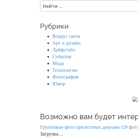
S
e
a
r
Рубрики
c
h
Вокруг света
f
Арт и дизайн
o
Лайфстайл
r
События
:
Мода
Технологии
Фотография
Юмор
Возможно вам будет интер
Групповые фото прелестных девушек (29 фот
Загрузка…