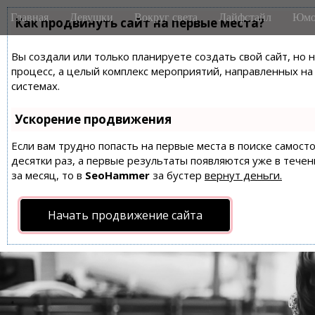
M
S
Главная
Девушки
Вокруг света
Лайфстайл
Юмо
k
Как продвинуть сайт на первые места?
a
i
i
p
Вы создали или только планируете создать свой сайт, но 
n
t
процесс, а целый комплекс мероприятий, направленных н
m
o
системах.
e
c
n
o
Ускорение продвижения
n
u
t
Если вам трудно попасть на первые места в поиске самос
десятки раз, а первые результаты появляются уже в течен
e
за месяц, то в
SeoHammer
за бустер
вернут деньги.
n
t
Начать продвижение сайта