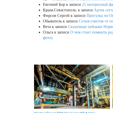
Евгений Бор
к записи
21 интересный фа
Крым.Севастополь.
к записи
Артек сего
Фирсов Сергей
к записи
Прогулка по О
Обыватель
к записи
Сотня советов от п
Вета
к записи
Сказочные пейзажи Норве
Ольга
к записи
О чем стоит помнить род
фото)