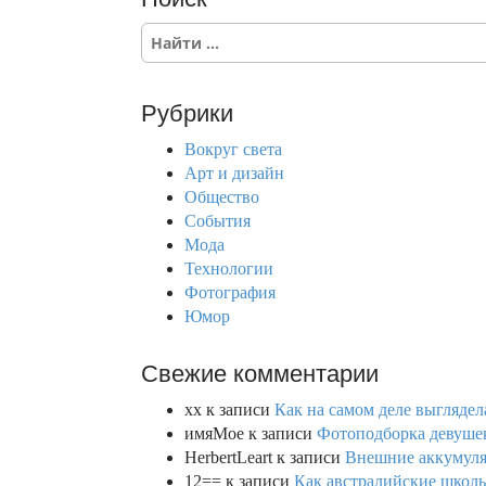
t
S
e
i
a
r
Рубрики
o
c
h
Вокруг света
n
f
Арт и дизайн
o
Общество
r
События
:
Мода
Технологии
Фотография
Юмор
Свежие комментарии
xx
к записи
Как на самом деле выглядел
имяМое
к записи
Фотоподборка девушек
HerbertLeart
к записи
Внешние аккумулят
12==
к записи
Как австралийские школь