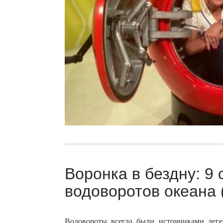
Воронка в бездну: 9
водоворотов океана 
Водовороты всегда были источниками леге