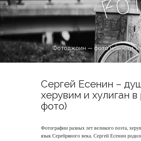
o
F
Фотоджоин — фото новости, и
Сергей Есенин – душ
херувим и хулиган в
фото)
Фотографии разных лет великого поэта, херу
язык Серебряного века. Сергей Есенин родилс