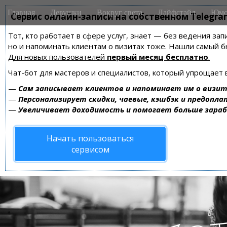
M
S
Главная
Девушки
Вокруг света
Лайфстайл
Юмо
k
Сервис онлайн-записи на собственном Telegra
a
i
i
Тот, кто работает в сфере услуг, знает — без ведения зап
p
n
но и напоминать клиентам о визитах тоже. Нашли самый
t
m
Для новых пользователей
первый месяц бесплатно
.
o
e
c
Чат-бот для мастеров и специалистов, который упрощает 
n
o
—
Сам записывает клиентов и напоминает им о визит
n
u
—
Персонализирует скидки, чаевые, кэшбэк и предопла
t
—
Увеличивает доходимость и помогает больше зара
e
n
Начать пользоваться
t
сервисом