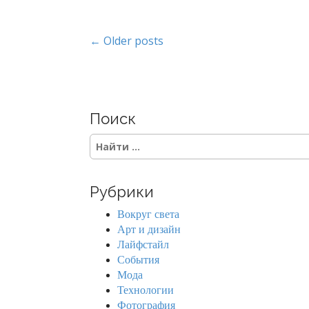
P
← Older posts
o
s
Поиск
t
S
s
e
a
n
r
Рубрики
c
a
h
Вокруг света
f
v
Арт и дизайн
o
Лайфстайл
r
i
События
:
Мода
g
Технологии
Фотография