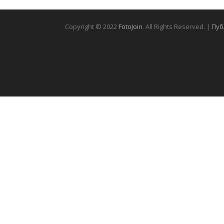
Copyright © 2022
FotoJoin
. All Rights Reserved. |
Пуб