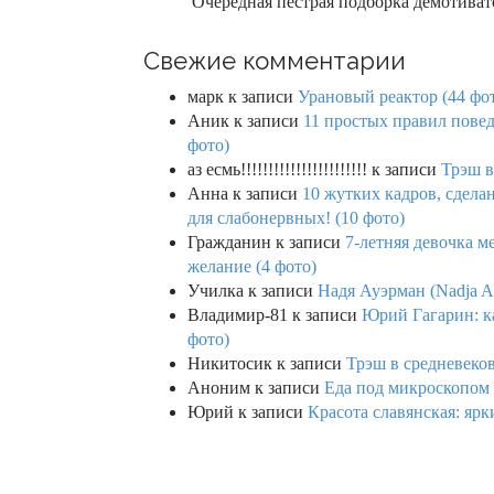
Очередная пестрая подборка демотивато
Свежие комментарии
марк
к записи
Урановый реактор (44 фо
Аник
к записи
11 простых правил повед
фото)
аз есмь!!!!!!!!!!!!!!!!!!!!!!!
к записи
Трэш в
Анна
к записи
10 жутких кадров, сдел
для слабонервных! (10 фото)
Гражданин
к записи
7-летняя девочка м
желание (4 фото)
Училка
к записи
Надя Ауэрман (Nadja Au
Владимир-81
к записи
Юрий Гагарин: ка
фото)
Никитосик
к записи
Трэш в средневеков
Аноним
к записи
Еда под микроскопом 
Юрий
к записи
Красота славянская: яр