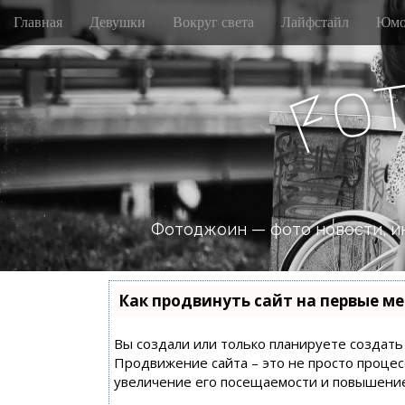
M
S
Главная
Девушки
Вокруг света
Лайфстайл
Юмо
k
a
i
i
p
n
o
t
F
m
o
e
c
n
o
n
u
t
e
n
Фотоджоин — фото новости, и
t
Как продвинуть сайт на первые ме
Вы создали или только планируете создать с
Продвижение сайта – это не просто процес
увеличение его посещаемости и повышение 