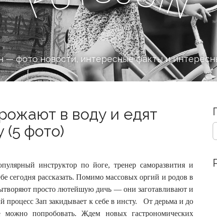
n
F
 — фото новости, интересные факты и интересн
 рожают в воду и едят
S
 (5 фото)
e
a
r
c
опулярный инструктор по йоге, тренер саморазвития и
h
ебе сегодня рассказать.
Помимо массовых оргий и родов в
f
вытворяют просто лютейшую дичь — они заготавливают и
o
 процесс Зап закидывает к себе в инсту. От дерьма и до
r
:
е можно попробовать. Ждем новых гастрономических