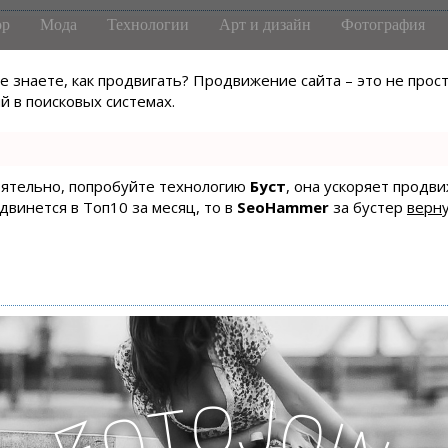
р
Мода
Технологии
Арт и дизайн
Фотография
не знаете, как продвигать? Продвижение сайта – это не про
 в поисковых системах.
тоятельно, попробуйте технологию
Буст
, она ускоряет продв
одвинется в Топ10 за месяц, то в
SeoHammer
за бустер
верну
o
J
t
o
o
i