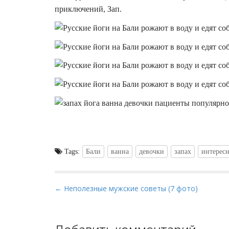
приключений, Зап.
Tags:
Бали
ванна
девочки
запах
интересн
P
← Неполезные мужские советы (7 фото)
o
s