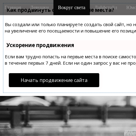
M
S
Главная
Девушки
Вокруг света
Лайфстайл
Юмо
k
Как продвинуть сайт на первые места?
a
i
i
p
Вы создали или только планируете создать свой сайт, но 
n
t
на увеличение его посещаемости и повышение его позиций
m
o
e
c
Ускорение продвижения
n
o
n
Если вам трудно попасть на первые места в поиске самос
u
t
в течение первых 7 дней. Если ни один запрос у вас не пр
e
n
Начать продвижение сайта
t