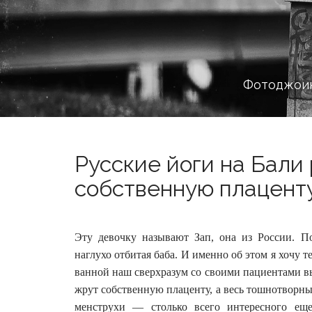
Фотоджоин
Русские йоги на Бали
собственную плаценту
Эту девочку называют Зап, она из России. П
наглухо отбитая баба. И именно об этом я хочу т
ванной наш сверхразум со своими пациентами 
жрут собственную плаценту, а весь тошнотворный
менструхи — столько всего интересного ещ