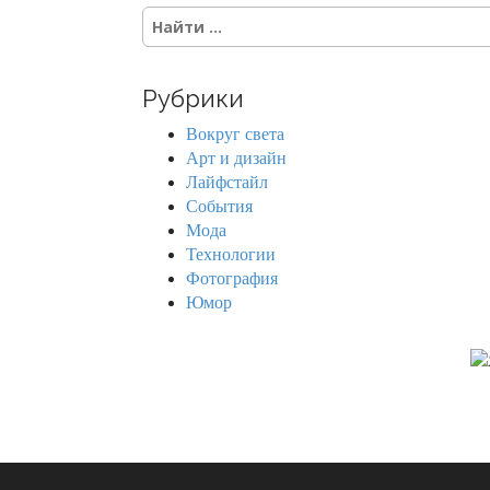
S
e
a
r
Рубрики
c
h
Вокруг света
f
Арт и дизайн
o
Лайфстайл
r
События
:
Мода
Технологии
Фотография
Юмор