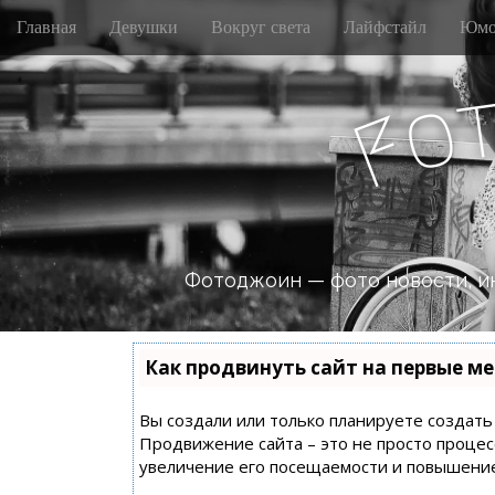
M
S
Главная
Девушки
Вокруг света
Лайфстайл
Юмо
k
a
i
i
p
n
o
t
F
m
o
e
c
n
o
n
u
t
e
n
Фотоджоин — фото новости, и
t
Как продвинуть сайт на первые ме
Вы создали или только планируете создать с
Продвижение сайта – это не просто процес
увеличение его посещаемости и повышение 