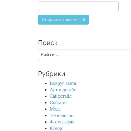
Поиск
S
e
a
r
Рубрики
c
h
Вокруг света
f
Арт и дизайн
o
Лайфстайл
r
События
:
Мода
Технологии
Фотография
Юмор