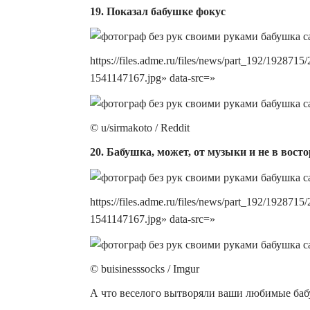
19. Показал бабушке фокус
https://files.adme.ru/files/news/part_192/192
1541147167.jpg» data-src=»
© u/sirmakoto / Reddit
20. Бабушка, может, от музыки и не в вост
https://files.adme.ru/files/news/part_192/192
1541147167.jpg» data-src=»
© buisinesssocks / Imgur
А что веселого вытворяли ваши любимые ба