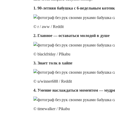
1. 90-летняя бабушка с 6-недельным котенк
© r / aww / Reddit
2. Главное — оставаться молодой в душе
© blackfriday / PIkabu
3. Знает толк в хайпе
© u/winner688 / Reddit
4. Умение наслаждаться моментом — мудро
© timewalker / Pikabu