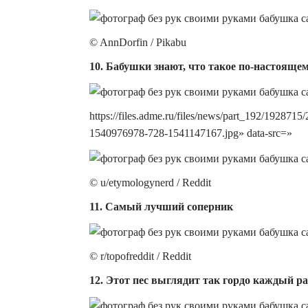
© AnnDorfin / Pikabu
10. Бабушки знают, что такое по-настояще
https://files.adme.ru/files/news/part_192/19287
1540976978-728-1541147167.jpg» data-src=»
© u/etymologynerd / Reddit
11. Самый лучший соперник
© r/topofreddit / Reddit
12. Этот пес выглядит так гордо каждый ра