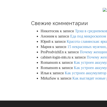
Свежие комментарии
Никитосик
к записи
Трэш в средневеков
Аноним
к записи
Еда под микроскопом 
Юрий
к записи
Красота славянская: яр
Мария
к записи
15 некрасивых мужчин,
ProProdvizhEn
к записи
Почему женщины 
cabinet-login-mts.ru
к записи
Почему женщ
Romansom
к записи
Как устроен аккумул
Romansom
к записи
Как устроен аккумул
Илья
к записи
Как устроен аккумулятор 
MirkaSaw
к записи
Как выглядят новые 