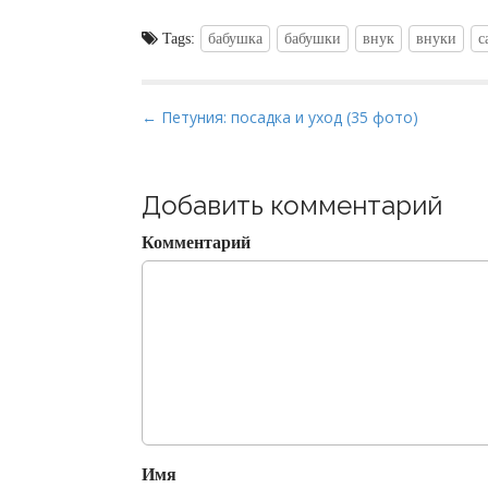
Tags:
бабушка
бабушки
внук
внуки
с
P
← Петуния: посадка и уход (35 фото)
o
s
t
Добавить комментарий
n
Комментарий
a
v
i
g
a
t
i
o
Имя
n