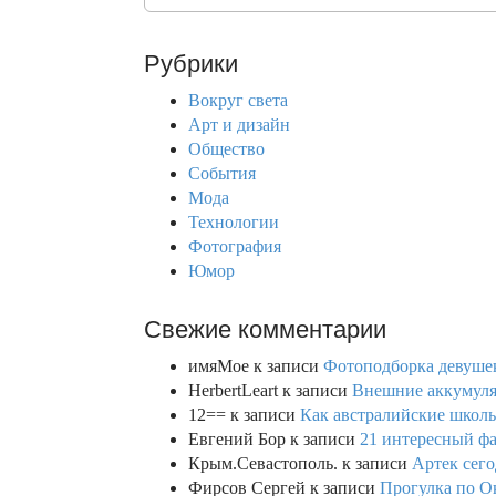
e
o
a
r
n
Рубрики
c
h
Вокруг света
f
Арт и дизайн
o
Общество
r
События
:
Мода
Технологии
Фотография
Юмор
Свежие комментарии
имяМое
к записи
Фотоподборка девушек
HerbertLeart
к записи
Внешние аккумулят
12==
к записи
Как австралийские школь
Евгений Бор
к записи
21 интересный фа
Крым.Севастополь.
к записи
Артек сего
Фирсов Сергей
к записи
Прогулка по О