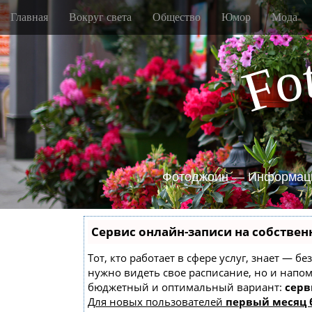
M
S
Главная
Вокруг света
Общество
Юмор
Мода
k
a
i
i
p
o
n
F
t
m
o
e
c
o
n
n
u
t
e
n
Фотоджоин — Информаци
t
Сервис онлайн-записи на собствен
Тот, кто работает в сфере услуг, знает — б
нужно видеть свое расписание, но и напо
бюджетный и оптимальный вариант:
серв
Для новых пользователей
первый месяц 