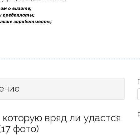
им о визите;
 и предоплаты;
ольше зарабатывать;
жение
S
e
a
r
 которую вряд ли удастся
c
h
17 фото)
f
o