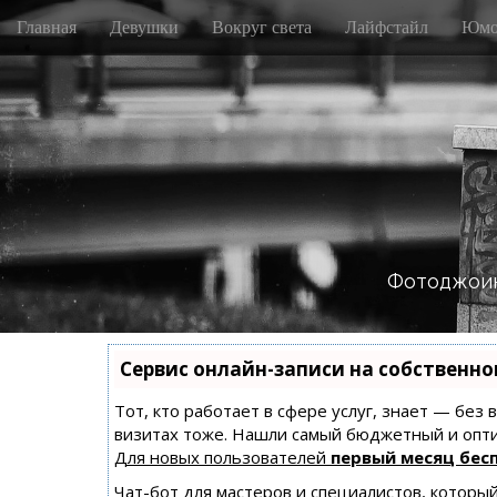
M
S
Главная
Девушки
Вокруг света
Лайфстайл
Юмо
k
a
i
i
p
n
t
m
o
e
c
n
o
n
u
t
e
n
Фотоджоин
t
Сервис онлайн-записи на собственно
Тот, кто работает в сфере услуг, знает — без
визитах тоже. Нашли самый бюджетный и опт
Для новых пользователей
первый месяц бес
Чат-бот для мастеров и специалистов, которы