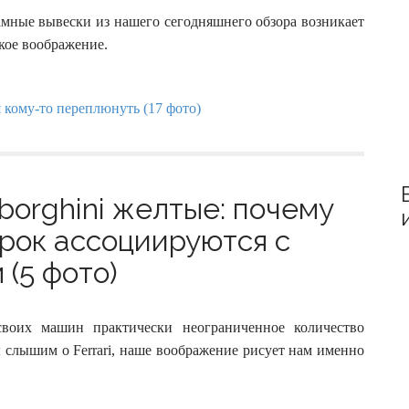
r
:
амные вывески из нашего сегодняшнего обзора возникает
кое воображение.
mborghini желтые: почему
рок ассоциируются с
(5 фото)
своих машин практически неограниченное количество
ы слышим о Ferrari, наше воображение рисует нам именно