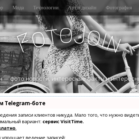
р
Мода
Технологии
Арт и дизайн
Фотография
o
J
t
o
o
i
n
F
 — фото новости, интересные факты и интересн
м Telegram-боте
 ведения записи клиентов никуда. Мало того, что нужно видет
имальный вариант:
сервис VisitTime.
платно
.
й упрощает ведение записей: