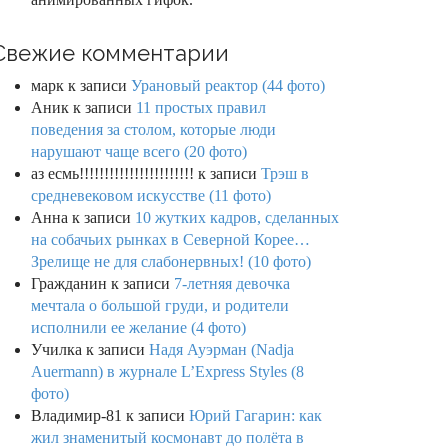
Свежие комментарии
марк
к записи
Урановый реактор (44 фото)
Аник
к записи
11 простых правил
поведения за столом, которые люди
нарушают чаще всего (20 фото)
аз есмь!!!!!!!!!!!!!!!!!!!!!!!
к записи
Трэш в
средневековом искусстве (11 фото)
Анна
к записи
10 жутких кадров, сделанных
на собачьих рынках в Северной Корее…
Зрелище не для слабонервных! (10 фото)
Гражданин
к записи
7-летняя девочка
мечтала о большой груди, и родители
исполнили ее желание (4 фото)
Училка
к записи
Надя Ауэрман (Nadja
Auermann) в журнале L’Express Styles (8
фото)
Владимир-81
к записи
Юрий Гагарин: как
жил знаменитый космонавт до полёта в