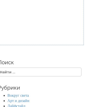
Поиск
Рубрики
Вокруг света
Арт и дизайн
Лайфстайл