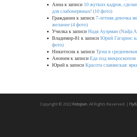
Анна
к записи
10 жутких кадров, сдел
для слабонервных! (10 фото)
Гражданин
к записи
7-летняя девочка м
желание (4 фото)
Училка
к записи
Надя Ауэрман (Nadja Au
Владимир-81
к записи
Юрий Гагарин: ка
фото)
Никитосик
к записи
Трэш в средневеков
Аноним
к записи
Еда под микроскопом 
Юрий
к записи
Красота славянская: яр
Copyright © 2022
FotoJoin
. All Rights Reserved. |
Пуб