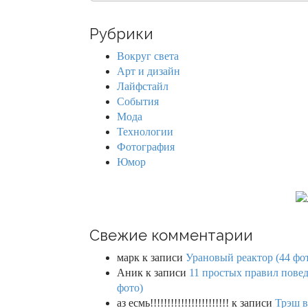
a
n
r
Рубрики
c
a
h
Вокруг света
f
v
Арт и дизайн
o
Лайфстайл
r
i
События
:
Мода
g
Технологии
Фотография
a
Юмор
t
i
o
Свежие комментарии
n
марк
к записи
Урановый реактор (44 фо
Аник
к записи
11 простых правил повед
фото)
аз есмь!!!!!!!!!!!!!!!!!!!!!!!
к записи
Трэш в