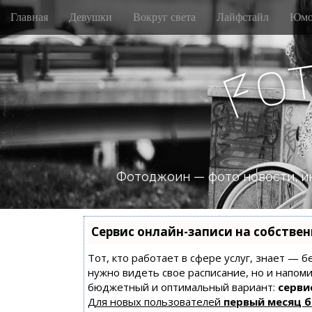
M
S
Главная
Девушки
Вокруг света
Лайфстайл
Юмо
k
a
i
i
p
n
o
t
F
m
o
e
c
n
o
n
u
t
e
n
Фотоджоин — фото новости, и
t
Сервис онлайн-записи на собстве
Тот, кто работает в сфере услуг, знает — б
нужно видеть свое расписание, но и напом
бюджетный и оптимальный вариант:
сервис
Для новых пользователей
первый месяц 