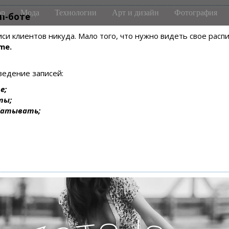
р
Мода
Технологии
Арт и дизайн
Фотография
m-боте
писи клиентов никуда. Мало того, что нужно видеть свое рас
me.
ведение записей:
е;
ты;
батывать;