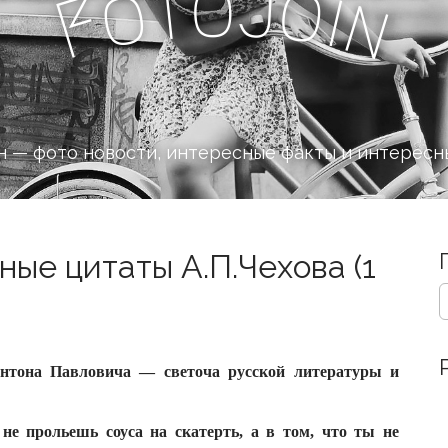
J
o
t
o
o
i
F
n
 — фото новости, интересные факты и интересн
ные цитаты А.П.Чехова (1
S
e
a
r
c
нтона Павловича — светоча русской литературы и
h
f
o
не прольешь соуса на скатерть, а в том, что ты не