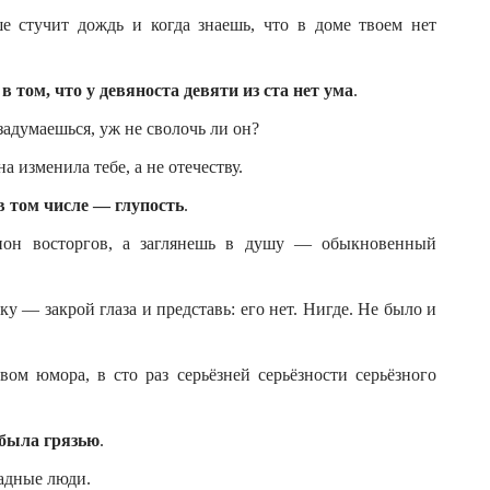
е стучит дождь и когда знаешь, что в доме твоем нет
в том, что у девяноста девяти из ста нет ума
.
 задумаешься, уж не сволочь ли он?
а изменила тебе, а не отечеству.
в том числе — глупость
.
он восторгов, а заглянешь в душу — обыкновенный
у — закрой глаза и представь: его нет. Нигде. Не было и
вом юмора, в сто раз серьёзней серьёзности серьёзного
 была грязью
.
тадные люди.