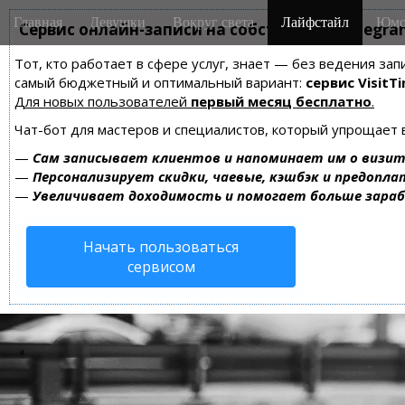
M
S
Главная
Девушки
Вокруг света
Лайфстайл
Юмо
k
Сервис онлайн-записи на собственном Telegra
a
i
i
Тот, кто работает в сфере услуг, знает — без ведения за
p
n
самый бюджетный и оптимальный вариант:
сервис VisitTi
t
m
Для новых пользователей
первый месяц бесплатно
.
o
e
c
Чат-бот для мастеров и специалистов, который упрощает 
n
o
—
Сам записывает клиентов и напоминает им о визит
n
u
—
Персонализирует скидки, чаевые, кэшбэк и предопла
t
—
Увеличивает доходимость и помогает больше зара
e
n
Начать пользоваться
t
сервисом