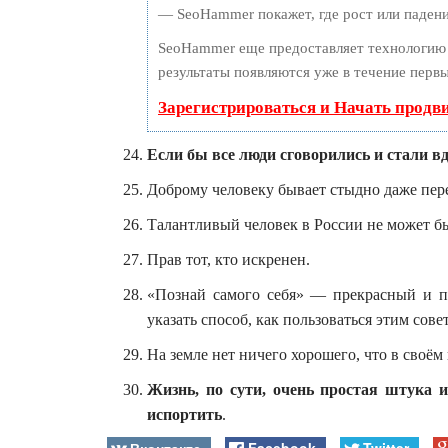
— SeoHammer покажет, где рост или падени
SeoHammer еще предоставляет технологи
результаты появляются уже в течение первы
Зарегистрироваться и Начать продв
Если бы все люди сговорились и стали вд
Доброму человеку бывает стыдно даже пере
Талантливый человек в России не может б
Прав тот, кто искренен.
«Познай самого себя» — прекрасный и по
указать способ, как пользоваться этим сове
На земле нет ничего хорошего, что в своём
Жизнь, по сути, очень простая штука 
испортить
.
Вконтакте
Facebook
Twitter