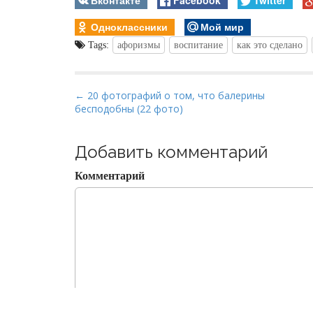
Одноклассники
Мой мир
Tags:
афоризмы
воспитание
как это сделано
P
← 20 фотографий о том, что балерины
бесподобны (22 фото)
o
s
t
Добавить комментарий
n
Комментарий
a
v
i
g
a
t
i