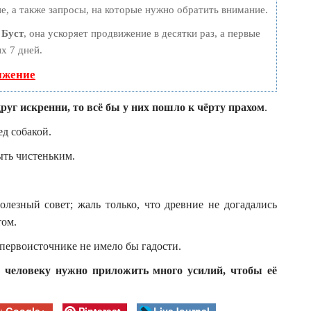
е, а также запросы, на которые нужно обратить внимание.
ю
Буст
, она ускоряет продвижение в десятки раз, а первые
х 7 дней.
ижение
руг искренни, то всё бы у них пошло к чёрту прахом
.
д собакой.
ыть чистеньким.
лезный совет; жаль только, что древние не догадались
том.
 первоисточнике не имело бы гадости.
и человеку нужно приложить много усилий, чтобы её
Google+
Pinterest
LiveJournal