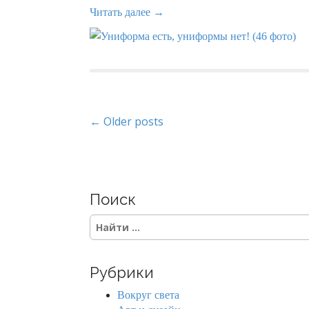
Читать далее →
P
← Older posts
o
s
Поиск
t
S
s
e
a
n
r
Рубрики
c
a
h
Вокруг света
f