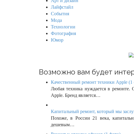
v
Арт и дизайн
o
Лайфстайл
r
i
События
:
Мода
g
Технологии
Фотография
a
Юмор
t
i
o
Возможно вам будет интер
n
Качественный ремонт техники Apple (1 
Любая техника нуждается в ремонте. 
Apple. Бренд является…
Капитальный ремонт, который мы заслу
Похоже, в России 21 века, капиталь
дешевым…