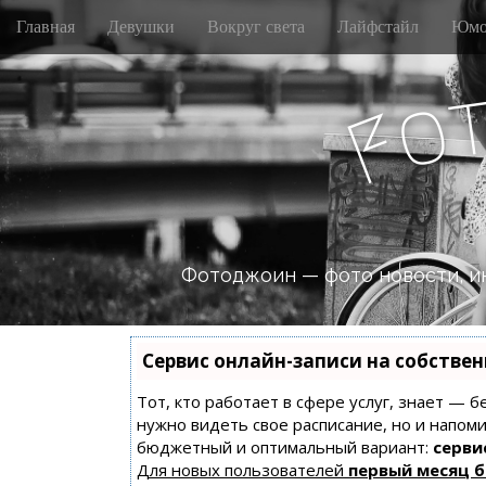
M
S
Главная
Девушки
Вокруг света
Лайфстайл
Юмо
k
a
i
i
p
n
o
t
F
m
o
e
c
n
o
n
u
t
e
n
Фотоджоин — фото новости, и
t
Сервис онлайн-записи на собстве
Тот, кто работает в сфере услуг, знает — б
нужно видеть свое расписание, но и напом
бюджетный и оптимальный вариант:
сервис
Для новых пользователей
первый месяц 