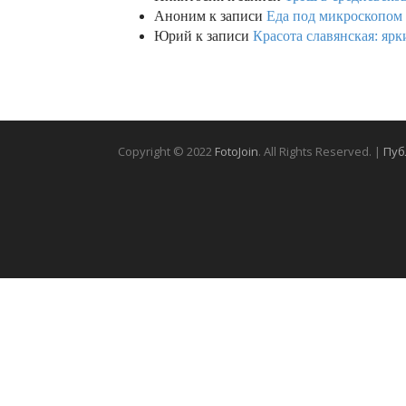
Аноним
к записи
Еда под микроскопом 
Юрий
к записи
Красота славянская: яр
Copyright © 2022
FotoJoin
. All Rights Reserved. |
Пуб