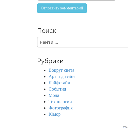
Поиск
S
e
a
r
Рубрики
c
h
Вокруг света
f
Арт и дизайн
o
Лайфстайл
r
События
:
Мода
Технологии
Фотография
Юмор