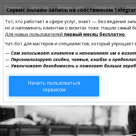
M
S
Главная
Девушки
Вокруг света
Лайфстайл
Юмо
k
Сервис онлайн-записи на собственном Telegra
a
i
i
Тот, кто работает в сфере услуг, знает — без ведения зап
p
n
но и напоминать клиентам о визитах тоже. Нашли самый
t
m
Для новых пользователей
первый месяц бесплатно
.
o
e
c
Чат-бот для мастеров и специалистов, который упрощает 
n
o
—
Сам записывает клиентов и напоминает им о визит
n
u
—
Персонализирует скидки, чаевые, кэшбэк и предопла
t
—
Увеличивает доходимость и помогает больше зара
e
n
Начать пользоваться
t
сервисом