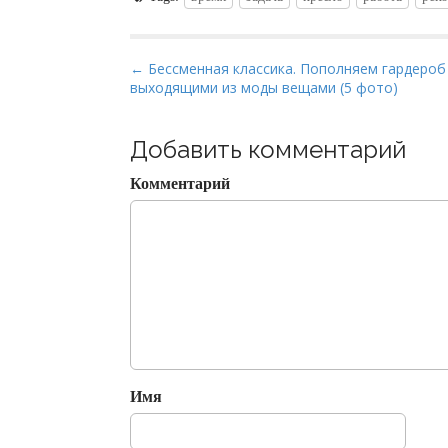
P
← Бессменная классика. Пополняем гардероб
выходящими из моды вещами (5 фото)
o
s
t
Добавить комментарий
n
Комментарий
a
v
i
g
a
t
i
o
Имя
n