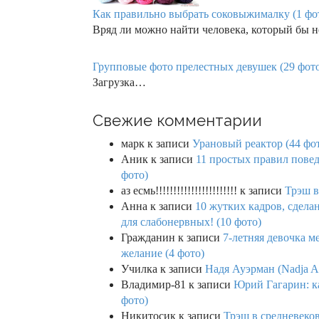
Как правильно выбрать соковыжималку (1 фо
Вряд ли можно найти человека, который бы 
Групповые фото прелестных девушек (29 фот
Загрузка…
Свежие комментарии
марк
к записи
Урановый реактор (44 фо
Аник
к записи
11 простых правил повед
фото)
аз есмь!!!!!!!!!!!!!!!!!!!!!!!
к записи
Трэш в
Анна
к записи
10 жутких кадров, сдел
для слабонервных! (10 фото)
Гражданин
к записи
7-летняя девочка м
желание (4 фото)
Училка
к записи
Надя Ауэрман (Nadja Au
Владимир-81
к записи
Юрий Гагарин: ка
фото)
Никитосик
к записи
Трэш в средневеков