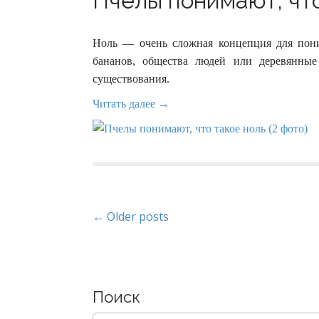
Пчелы понимают, что
Ноль — очень сложная концепция для пон
бананов, общества людей или деревянны
существования.
Читать далее →
P
← Older posts
o
s
Поиск
t
S