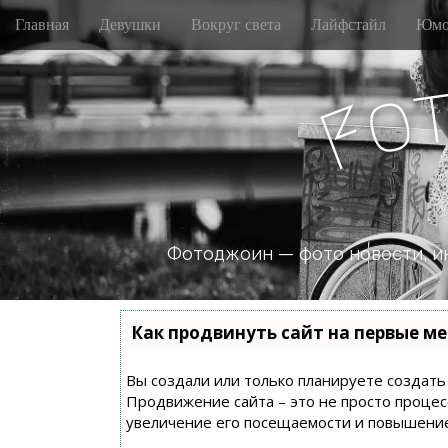
M
S
Главная
Девушки
Вокруг света
Лайфстайл
Юмо
k
a
i
i
p
n
o
t
F
m
o
e
c
n
o
n
u
t
e
n
Фотоджоин — фото новости, и
t
Как продвинуть сайт на первые ме
Вы создали или только планируете создать с
Продвижение сайта – это не просто процес
увеличение его посещаемости и повышение 