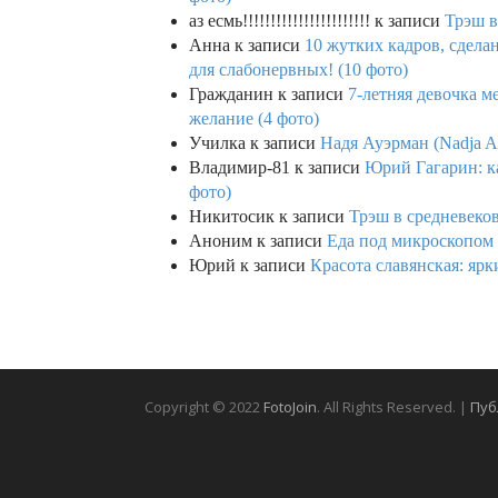
аз есмь!!!!!!!!!!!!!!!!!!!!!!!
к записи
Трэш в
Анна
к записи
10 жутких кадров, сдел
для слабонервных! (10 фото)
Гражданин
к записи
7-летняя девочка м
желание (4 фото)
Училка
к записи
Надя Ауэрман (Nadja Au
Владимир-81
к записи
Юрий Гагарин: ка
фото)
Никитосик
к записи
Трэш в средневеков
Аноним
к записи
Еда под микроскопом 
Юрий
к записи
Красота славянская: яр
Copyright © 2022
FotoJoin
. All Rights Reserved. |
Пуб