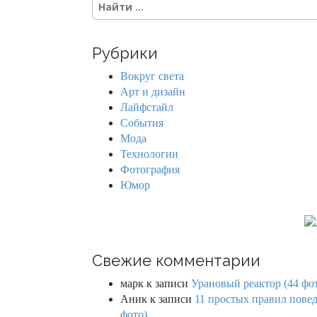
s
e
a
n
r
Рубрики
c
a
h
Вокруг света
f
v
Арт и дизайн
o
Лайфстайл
r
i
События
:
Мода
g
Технологии
Фотография
a
Юмор
t
i
o
Свежие комментарии
n
марк
к записи
Урановый реактор (44 фо
Аник
к записи
11 простых правил повед
фото)