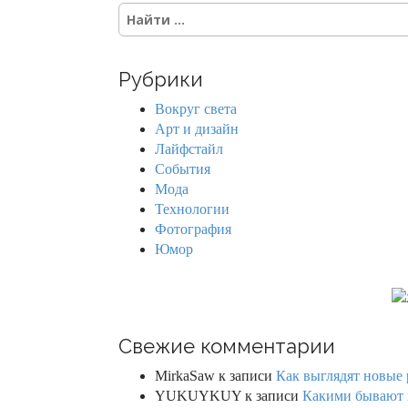
S
e
a
r
Рубрики
c
h
Вокруг света
f
Арт и дизайн
o
Лайфстайл
r
События
:
Мода
Технологии
Фотография
Юмор
Свежие комментарии
MirkaSaw
к записи
Как выглядят новые 
YUKUYKUY
к записи
Какими бывают к