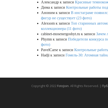
Александр
к записи
Красивые темнокож
Дима
к записи
Контрольные работы под 
Аноним
к записи
В инстаграме появилс
фигур не существует (23 фото)
Alexsom
к записи
Топ старинных автом
коллекционера (11 фото)
cabinet-mosenergosbyt.ru
к записи
Зачем 
Phymn
к записи
Победители конкурса по
фото)
PavelCarse
к записи
Контрольные работы
Hadji
к записи
Гомель-30: Атомная тайн
Copyright © 2022
FotoJoin
. All Rights Reserved. |
Пуб