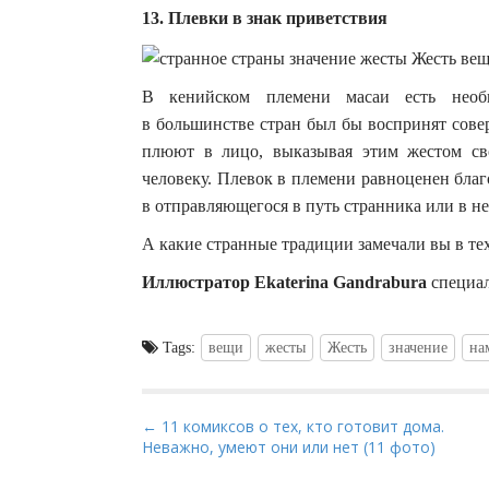
13. Плевки в знак приветствия
В кенийском племени масаи есть необы
в большинстве стран был бы воспринят сове
плюют в лицо, выказывая этим жестом св
человеку. Плевок в племени равноценен благ
в отправляющегося в путь странника или в нев
А какие странные традиции замечали вы в тех
Иллюстратор Ekaterina Gandrabura
специа
Tags:
вещи
жесты
Жесть
значение
на
P
← 11 комиксов о тех, кто готовит дома.
Неважно, умеют они или нет (11 фото)
o
s