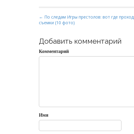
P
← По следам Игры престолов: вот где прохо
съемки (10 фото)
o
s
t
Добавить комментарий
n
Комментарий
a
v
i
g
a
t
i
o
Имя
n