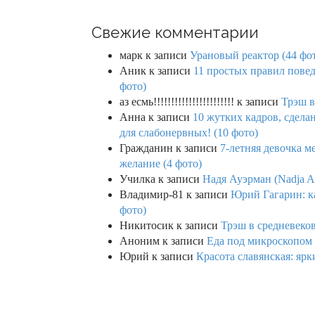
Свежие комментарии
марк
к записи
Урановый реактор (44 фо
Аник
к записи
11 простых правил повед
фото)
аз есмь!!!!!!!!!!!!!!!!!!!!!!!
к записи
Трэш в
Анна
к записи
10 жутких кадров, сдел
для слабонервных! (10 фото)
Гражданин
к записи
7-летняя девочка м
желание (4 фото)
Училка
к записи
Надя Ауэрман (Nadja Au
Владимир-81
к записи
Юрий Гагарин: ка
фото)
Никитосик
к записи
Трэш в средневеков
Аноним
к записи
Еда под микроскопом 
Юрий
к записи
Красота славянская: яр