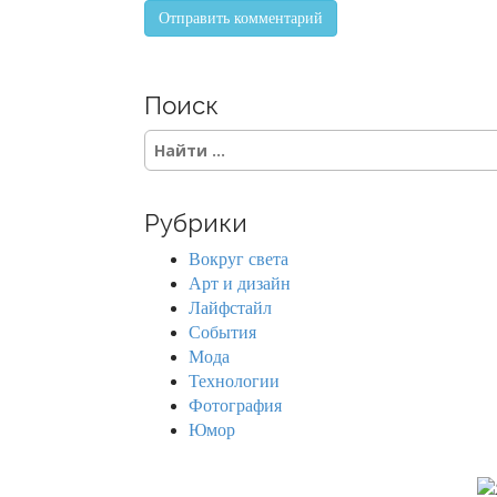
Поиск
S
e
a
r
Рубрики
c
h
Вокруг света
f
Арт и дизайн
o
Лайфстайл
r
События
:
Мода
Технологии
Фотография
Юмор