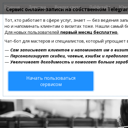
M
S
Главная
Девушки
Вокруг света
Лайфстайл
Юмо
k
Сервис онлайн-записи на собственном Telegra
a
i
i
Тот, кто работает в сфере услуг, знает — без ведения зап
p
n
но и напоминать клиентам о визитах тоже. Нашли самый
t
m
Для новых пользователей
первый месяц бесплатно
.
o
e
c
Чат-бот для мастеров и специалистов, который упрощает 
n
o
—
Сам записывает клиентов и напоминает им о визит
n
u
—
Персонализирует скидки, чаевые, кэшбэк и предопла
t
—
Увеличивает доходимость и помогает больше зара
e
n
Начать пользоваться
t
сервисом