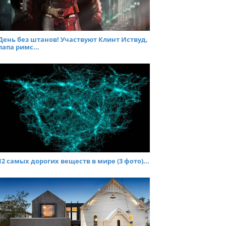
День без штанов! Участвуют Клинт Иствуд,
папа римс...
12 самых дорогих веществ в мире (3 фото)...