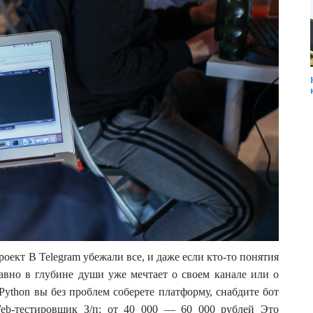
проект В Telegram убежали все, и даже если кто-то понятия
 равно в глубине души уже мечтает о своем канале или о
Python вы без проблем соберете платформу, снабдите бот
eb-тестировщик З/п: от 40 000 — 60 000 рублей Это