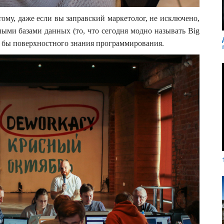
ому, даже если вы заправский маркетолог, не исключено,
ными базами данных (то, что сегодня модно называть Big
тя бы поверхностного знания программирования.