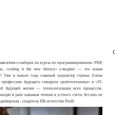
f
o
r
:
бъявления о наборах на курсы по программированию. PHP,
, «coding is the new literacy» («кодинг — это новая
м? Уже в начале года главный хедхантер страны Алена
 профессиях будущего говорила «робототехника» и «IT-
ей будущей жизни — технологизация всех процессов.
дят в ранг навыков чтения и устного счета: без них не
мирская , создатель HR-агентства Pruffi