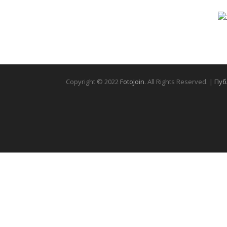
Copyright © 2022
FotoJoin
. All Rights Reserved. |
Пуб