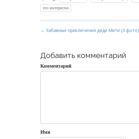
это интересно
P
← Забавные приключения дяди Мити (3 фото)
o
s
t
Добавить комментарий
n
Комментарий
a
v
i
g
a
t
i
o
Имя
n