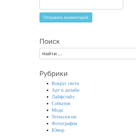
Поиск
S
e
a
r
Рубрики
c
h
Вокруг света
f
Арт и дизайн
o
Лайфстайл
r
События
:
Мода
Технологии
Фотография
Юмор