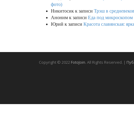
фото)
Никитосик
к записи
Трэш в средневеков
Аноним
к записи
Еда под микроскопом 
Юрий
к записи
Красота славянская: яр
Copyright © 2022
FotoJoin
. All Rights Reserved. |
Пуб