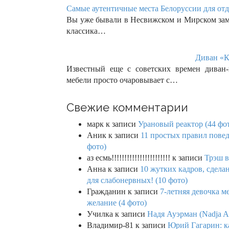
Самые аутентичные места Белоруссии для отд
Вы уже бывали в Несвижском и Мирском замк
классика…
Диван «К
Известный еще с советских времен диван-
мебели просто очаровывает с…
Свежие комментарии
марк
к записи
Урановый реактор (44 фо
Аник
к записи
11 простых правил повед
фото)
аз есмь!!!!!!!!!!!!!!!!!!!!!!!
к записи
Трэш в
Анна
к записи
10 жутких кадров, сдел
для слабонервных! (10 фото)
Гражданин
к записи
7-летняя девочка м
желание (4 фото)
Училка
к записи
Надя Ауэрман (Nadja Au
Владимир-81
к записи
Юрий Гагарин: ка