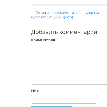
P
← Покупка недвижимости на популярных
курортах Турции (1 фото)
o
s
t
Добавить комментарий
n
Комментарий
a
v
i
g
a
t
i
o
Имя
n