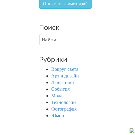
Поиск
S
e
a
r
Рубрики
c
h
Вокруг света
f
Арт и дизайн
o
Лайфстайл
r
События
:
Мода
Технологии
Фотография
Юмор