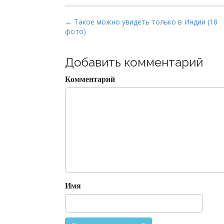
P
← Такое можно увидеть только в Индии (18
фото)
o
s
t
Добавить комментарий
n
Комментарий
a
v
i
g
a
t
i
o
Имя
n