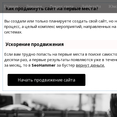
M
S
Главная
Девушки
Вокруг света
Лайфстайл
Юмо
k
Как продвинуть сайт на первые места?
a
i
i
p
Вы создали или только планируете создать свой сайт, но 
n
t
процесс, а целый комплекс мероприятий, направленных н
m
o
системах.
e
c
n
o
Ускорение продвижения
n
u
t
Если вам трудно попасть на первые места в поиске самос
десятки раз, а первые результаты появляются уже в течен
e
за месяц, то в
SeoHammer
за бустер
вернут деньги.
n
t
Начать продвижение сайта