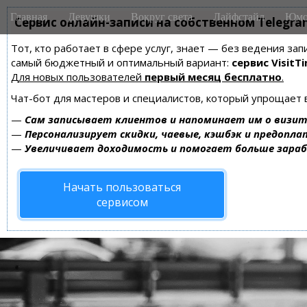
M
S
Главная
Девушки
Вокруг света
Лайфстайл
Юмо
k
Сервис онлайн-записи на собственном Telegra
a
i
i
Тот, кто работает в сфере услуг, знает — без ведения за
p
n
самый бюджетный и оптимальный вариант:
сервис VisitTi
t
m
Для новых пользователей
первый месяц бесплатно
.
o
e
c
Чат-бот для мастеров и специалистов, который упрощает 
n
o
—
Сам записывает клиентов и напоминает им о визит
n
u
—
Персонализирует скидки, чаевые, кэшбэк и предопла
t
—
Увеличивает доходимость и помогает больше зара
e
n
Начать пользоваться
t
сервисом