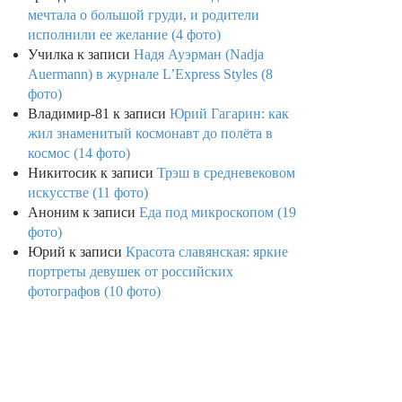
мечтала о большой груди, и родители
исполнили ее желание (4 фото)
Училка
к записи
Надя Ауэрман (Nadja
Auermann) в журнале L’Express Styles (8
фото)
Владимир-81
к записи
Юрий Гагарин: как
жил знаменитый космонавт до полёта в
космос (14 фото)
Никитосик
к записи
Трэш в средневековом
искусстве (11 фото)
Аноним
к записи
Еда под микроскопом (19
фото)
Юрий
к записи
Красота славянская: яркие
портреты девушек от российских
фотографов (10 фото)