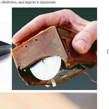
r
е обойтись, выглядели в прошлом.
: