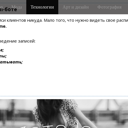
р
Мода
Технологии
Арт и дизайн
Фотография
m-боте
писи клиентов никуда. Мало того, что нужно видеть свое рас
me.
ведение записей:
е;
ты;
батывать;