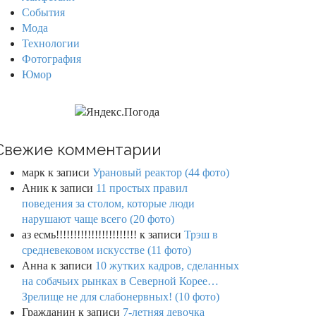
События
Мода
Технологии
Фотография
Юмор
Свежие комментарии
марк
к записи
Урановый реактор (44 фото)
Аник
к записи
11 простых правил
поведения за столом, которые люди
нарушают чаще всего (20 фото)
аз есмь!!!!!!!!!!!!!!!!!!!!!!!
к записи
Трэш в
средневековом искусстве (11 фото)
Анна
к записи
10 жутких кадров, сделанных
на собачьих рынках в Северной Корее…
Зрелище не для слабонервных! (10 фото)
Гражданин
к записи
7-летняя девочка