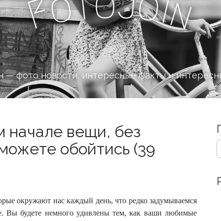
J
o
t
o
o
i
F
n
 — фото новости, интересные факты и интересн
м начале вещи, без
S
 можете обойтись (39
e
a
r
c
h
рые окружают нас каждый день, что редко задумываемся
f
o
е.
Вы будете немного удивлены тем, как ваши любимые