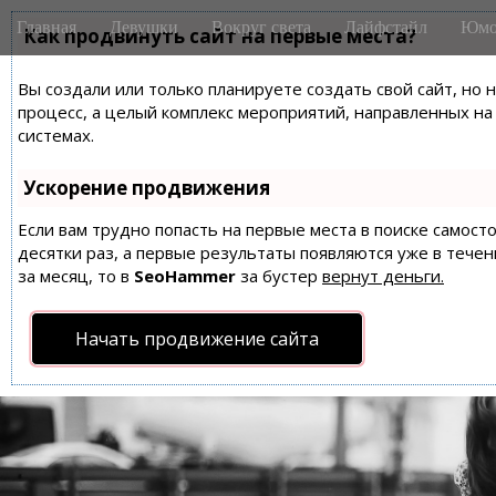
M
S
Главная
Девушки
Вокруг света
Лайфстайл
Юмо
k
Как продвинуть сайт на первые места?
a
i
i
p
Вы создали или только планируете создать свой сайт, но 
n
t
процесс, а целый комплекс мероприятий, направленных н
m
o
системах.
e
c
n
o
Ускорение продвижения
n
u
t
Если вам трудно попасть на первые места в поиске самос
десятки раз, а первые результаты появляются уже в течен
e
за месяц, то в
SeoHammer
за бустер
вернут деньги.
n
t
Начать продвижение сайта