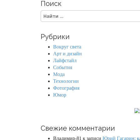
Поиск
S
e
a
r
Рубрики
c
h
Вокруг света
f
Арт и дизайн
o
Лайфстайл
r
События
:
Мода
Технологии
Фотография
Юмор
Свежие комментарии
Владимир-81
к записи
Юрий Гагарин: ка