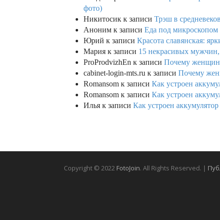
фото)
Никитосик
к записи
Трэш в средневеков
Аноним
к записи
Еда под микроскопом 
Юрий
к записи
Красота славянская: яр
Мария
к записи
15 некрасивых мужчин,
ProProdvizhEn
к записи
Почему женщины 
cabinet-login-mts.ru
к записи
Почему женщ
Romansom
к записи
Как устроен аккумул
Romansom
к записи
Как устроен аккумул
Илья
к записи
Как устроен аккумулятор 
Copyright © 2022
FotoJoin
. All Rights Reserved. |
Пуб