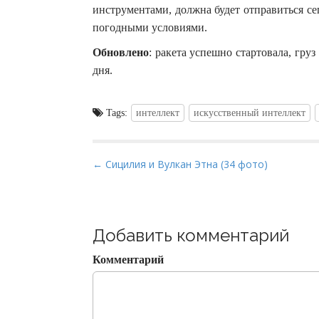
инструментами, должна будет отправиться сег
погодными условиями.
Обновлено
: ракета успешно стартовала, гру
дня.
Tags:
интеллект
искусственный интеллект
P
← Сицилия и Вулкан Этна (34 фото)
o
s
t
Добавить комментарий
n
a
Комментарий
v
i
g