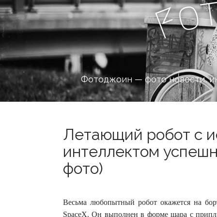
o
F
Фотоджоин — фото новости, и
Летающий робот с и
интеллектом успешн
фото)
Весьма любопытный робот окажется на бо
SpaceX. Он выполнен в форме шара с приплю