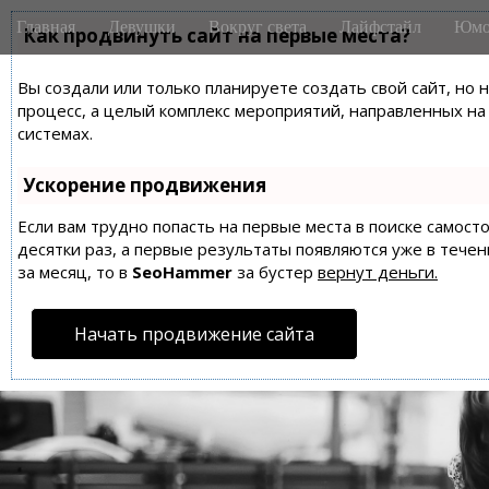
M
S
Главная
Девушки
Вокруг света
Лайфстайл
Юмо
k
Как продвинуть сайт на первые места?
a
i
i
p
Вы создали или только планируете создать свой сайт, но 
n
t
процесс, а целый комплекс мероприятий, направленных н
m
o
системах.
e
c
n
o
Ускорение продвижения
n
u
t
Если вам трудно попасть на первые места в поиске самос
десятки раз, а первые результаты появляются уже в течен
e
за месяц, то в
SeoHammer
за бустер
вернут деньги.
n
t
Начать продвижение сайта