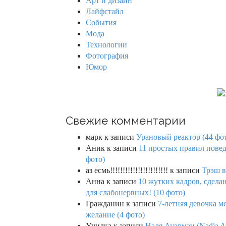
Арт и дизайн
o
Лайфстайл
r
События
:
Мода
Технологии
Фотография
Юмор
Свежие комментарии
марк
к записи
Урановый реактор (44 фо
Аник
к записи
11 простых правил повед
фото)
аз есмь!!!!!!!!!!!!!!!!!!!!!!!
к записи
Трэш в
Анна
к записи
10 жутких кадров, сдел
для слабонервных! (10 фото)
Гражданин
к записи
7-летняя девочка м
желание (4 фото)
Училка
к записи
Надя Ауэрман (Nadja Au