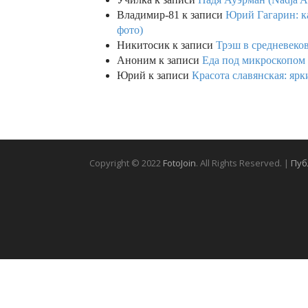
Владимир-81
к записи
Юрий Гагарин: ка
фото)
Никитосик
к записи
Трэш в средневеков
Аноним
к записи
Еда под микроскопом 
Юрий
к записи
Красота славянская: яр
Copyright © 2022
FotoJoin
. All Rights Reserved. |
Пуб