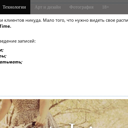
Технологии
Арт и дизайн
Фотография
18+
m-боте
писи клиентов никуда. Мало того, что нужно видеть свое ра
Time.
ведение записей:
е;
ты;
батывать;