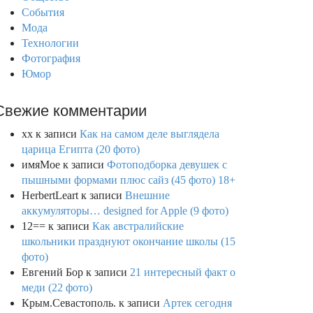
События
Мода
Технологии
Фотография
Юмор
Свежие комментарии
xx
к записи
Как на самом деле выглядела
царица Египта (20 фото)
имяМое
к записи
Фотоподборка девушек с
пышными формами плюс сайз (45 фото) 18+
HerbertLeart
к записи
Внешние
аккумуляторы… designed for Apple (9 фото)
12==
к записи
Как австралийские
школьники празднуют окончание школы (15
фото)
Евгений Бор
к записи
21 интересный факт о
меди (22 фото)
Крым.Севастополь.
к записи
Артек сегодня