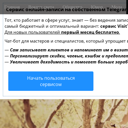
M
S
Главная
Вокруг света
Общество
Юмор
Мода
k
Сервис онлайн-записи на собственном Telegra
a
i
i
Тот, кто работает в сфере услуг, знает — без ведения за
p
n
самый бюджетный и оптимальный вариант:
сервис Visit
t
m
Для новых пользователей
первый месяц бесплатно
.
o
e
c
Чат-бот для мастеров и специалистов, который упрощает 
o
n
—
Сам записывает клиентов и напоминает им о визит
n
u
—
Персонализирует скидки, чаевые, кэшбэк и предопла
t
—
Увеличивает доходимость и помогает больше зара
e
n
Начать пользоваться
t
сервисом