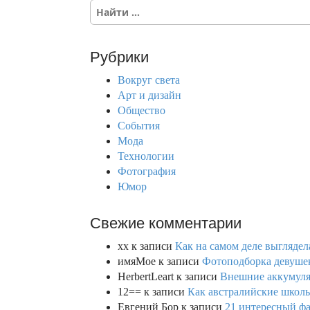
S
e
a
r
Рубрики
c
h
Вокруг света
f
Арт и дизайн
o
Общество
r
События
:
Мода
Технологии
Фотография
Юмор
Свежие комментарии
xx
к записи
Как на самом деле выглядел
имяМое
к записи
Фотоподборка девушек
HerbertLeart
к записи
Внешние аккумулят
12==
к записи
Как австралийские школь
Евгений Бор
к записи
21 интересный фа