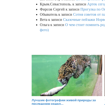
Крым.Севастополь.
к записи
Артек сего
Фирсов Сергей
к записи
Прогулка по О
Обыватель
к записи
Сотня советов от п
Вета
к записи
Сказочные пейзажи Норве
Ольга
к записи
О чем стоит помнить род
фото)
Лучшие фотографии живой природы за
последнюю недел...