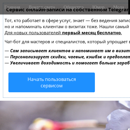
M
S
Главная
Вокруг света
Общество
Юмор
Мода
k
Сервис онлайн-записи на собственном Telegra
a
i
i
Тот, кто работает в сфере услуг, знает — без ведения зап
p
n
но и напоминать клиентам о визитах тоже. Нашли самы
t
m
Для новых пользователей
первый месяц бесплатно
.
o
e
c
Чат-бот для мастеров и специалистов, который упрощает 
o
n
—
Сам записывает клиентов и напоминает им о визит
n
u
—
Персонализирует скидки, чаевые, кэшбэк и предопла
t
—
Увеличивает доходимость и помогает больше зара
e
n
Начать пользоваться
t
сервисом