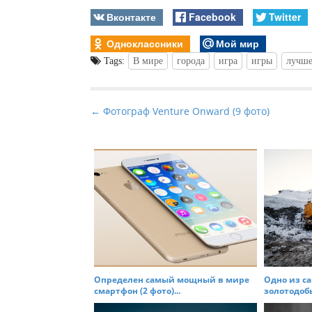
Вконтакте
Facebook
Twitter
Одноклассники
Мой мир
Tags:
В мире
города
игра
игры
лучше
P
← Фотограф Venture Onward (9 фото)
o
s
t
n
a
v
i
g
a
Определен самый мощный в мире
Одно из с
t
смартфон (2 фото)...
золотодоб
i