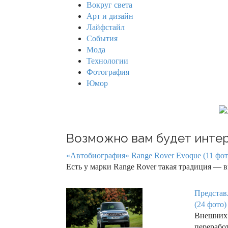
h
Вокруг света
f
Арт и дизайн
o
Лайфстайл
r
События
:
Мода
Технологии
Фотография
Юмор
Возможно вам будет интер
«Автобиография» Range Rover Evoque (11 фот
Есть у марки Range Rover такая традиция — 
Представ
(24 фото)
Внешних
перерабо