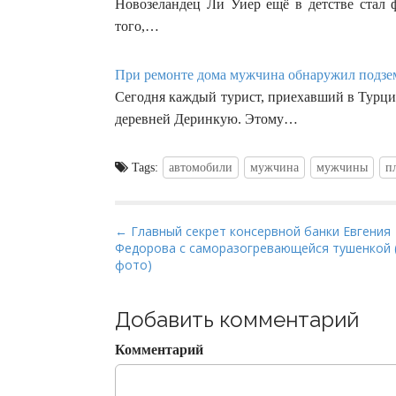
Новозеландец Ли Уиер ещё в детстве стал 
того,…
При ремонте дома мужчина обнаружил подзем
Сегодня каждый турист, приехавший в Турци
деревней Деринкую. Этому…
Tags:
автомобили
мужчина
мужчины
п
P
← Главный секрет консервной банки Евгения
Федорова с саморазогревающейся тушенкой 
o
фото)
s
t
Добавить комментарий
n
a
Комментарий
v
i