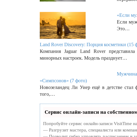
«Если му
Если муж
Это…
Land Rover Discovery: Порция косметики (15 ф
Компания Jaguar Land Rover представил
минорных настроек. Модель празднует…
Мужчина 
«Симпсонов» (7 фото)
Новозеландец Ли Уиер ещё в детстве стал 
того,…
Сервис онлайн-записи на собственном
Попробуйте сервис онлайн-записи VisitTime н
— Разгрузит мастера, специалиста или компа
— Позволит гибко управлять расписанием и за