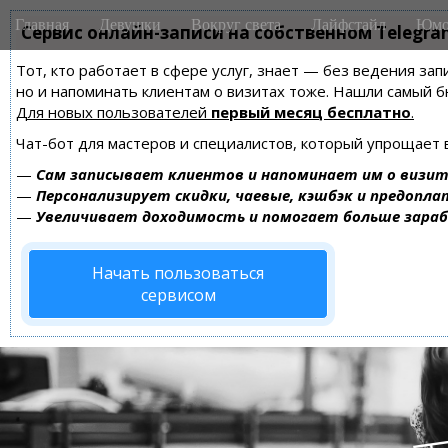
M
S
Главная
Девушки
Вокруг света
Лайфстайл
Юмо
k
Сервис онлайн-записи на собственном Telegra
a
i
i
Тот, кто работает в сфере услуг, знает — без ведения зап
p
n
но и напоминать клиентам о визитах тоже. Нашли самый
t
m
Для новых пользователей
первый месяц бесплатно
.
o
e
c
Чат-бот для мастеров и специалистов, который упрощает 
n
o
—
Сам записывает клиентов и напоминает им о визит
n
u
—
Персонализирует скидки, чаевые, кэшбэк и предопла
t
—
Увеличивает доходимость и помогает больше зара
e
n
Начать пользоваться
t
сервисом