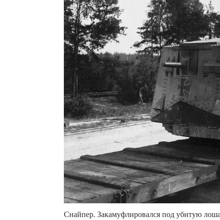
Снайпер. Закамуфлировался под убитую лошадь.