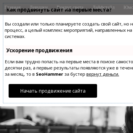
M
S
Главная
Девушки
Вокруг света
Лайфстайл
Юмо
k
Как продвинуть сайт на первые места?
a
i
i
p
Вы создали или только планируете создать свой сайт, но 
n
t
процесс, а целый комплекс мероприятий, направленных н
m
o
системах.
e
c
n
o
Ускорение продвижения
n
u
t
Если вам трудно попасть на первые места в поиске самос
десятки раз, а первые результаты появляются уже в течен
e
за месяц, то в
SeoHammer
за бустер
вернут деньги.
n
t
Начать продвижение сайта