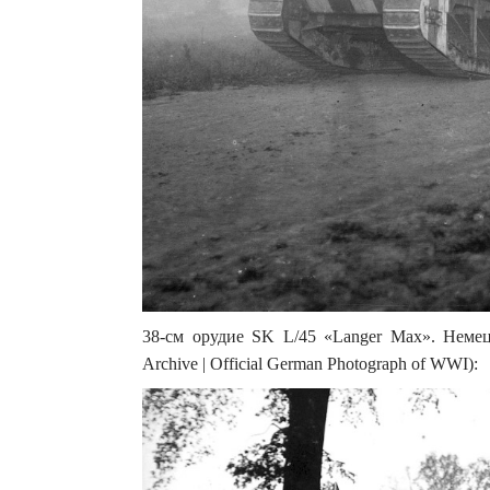
38-см орудие SK L/45 «Langer Max». Немецк
Archive | Official German Photograph of WWI):