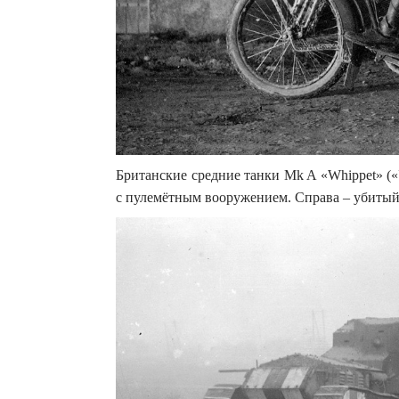
Британские средние танки Mk A «Whippet» (
с пулемётным вооружением. Справа – убитый со