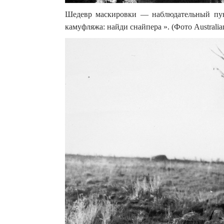
Шедевр маскировки — наблюдательный пунк
камуфляжа: найди снайпера ». (Фото Australian o