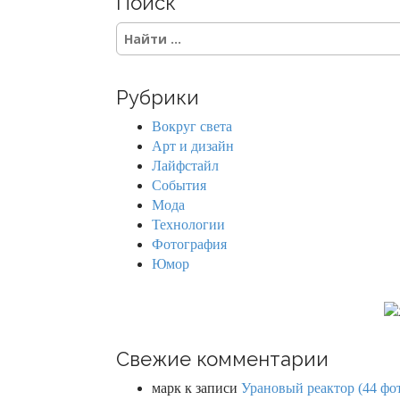
Поиск
S
e
a
r
Рубрики
c
h
Вокруг света
f
Арт и дизайн
o
Лайфстайл
r
События
:
Мода
Технологии
Фотография
Юмор
Свежие комментарии
марк
к записи
Урановый реактор (44 фо