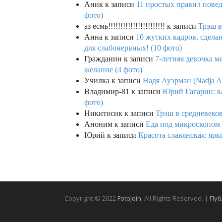
Аник
к записи
11 простых правил повед
фото)
аз есмь!!!!!!!!!!!!!!!!!!!!!!!
к записи
Трэш в
Анна
к записи
10 жутких кадров, сдел
для слабонервных! (10 фото)
Гражданин
к записи
7-летняя девочка м
желание (4 фото)
Училка
к записи
Надя Ауэрман (Nadja Au
Владимир-81
к записи
Юрий Гагарин: ка
фото)
Никитосик
к записи
Трэш в средневеков
Аноним
к записи
Еда под микроскопом 
Юрий
к записи
Красота славянская: яр
Copyright © 2022
FotoJoin
. All Rights Reserved. |
Пуб