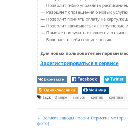
— Позволит гибко управлять расписанием
— Разошлет оповещения о новых услугах 
— Позволит принять оплату на карту/кош
— Позволит записываться на групповые 
— Поможет получить от клиента отзывы о
— Включает в себя сервис чаевых.
Для новых пользователей первый мес
Зарегистрироваться в сервисе
Вконтакте
Facebook
Twitter
Одноклассники
Мой мир
Tags:
В мире
выпуск
критик
критика
P
← Великие заводы России: Пермские моторы 
фото)
o