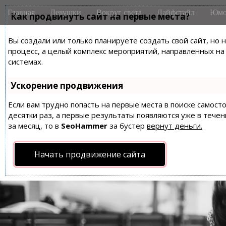
M
S
Главная
Девушки
Вокруг света
Лайфстайл
Юмо
k
Как продвинуть сайт на первые места?
a
i
i
p
Вы создали или только планируете создать свой сайт, но 
n
t
процесс, а целый комплекс мероприятий, направленных н
m
o
системах.
e
c
n
o
Ускорение продвижения
n
u
t
Если вам трудно попасть на первые места в поиске самос
десятки раз, а первые результаты появляются уже в течен
e
за месяц, то в
SeoHammer
за бустер
вернут деньги.
n
t
Начать продвижение сайта