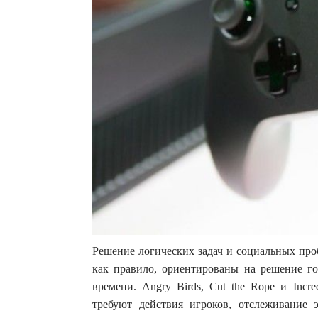
Решение логических задач и социальных про
как правило, ориентированы на решение го
времени. Angry Birds, Cut the Rope и Incr
требуют действия игроков, отслеживание