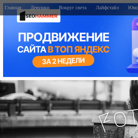
M
S
Главная
Девушки
Вокруг света
Лайфстайл
Юмо
k
a
i
i
p
n
t
m
o
e
c
n
o
n
u
t
e
n
t
o
F