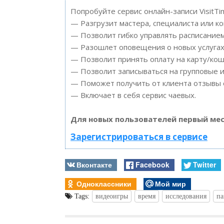
Попробуйте сервис онлайн-записи VisitTi
— Разгрузит мастера, специалиста или к
— Позволит гибко управлять расписанием
— Разошлет оповещения о новых услугах 
— Позволит принять оплату на карту/кош
— Позволит записываться на групповые 
— Поможет получить от клиента отзывы о
— Включает в себя сервис чаевых.
Для новых пользователей первый мес
Зарегистрироваться в сервисе
Вконтакте
Facebook
Twitter
Одноклассники
Мой мир
Tags:
видеоигры
время
исследования
па