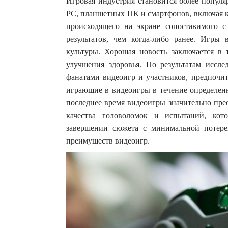
Игровая индустрия становится более популя
PC, планшетных ПК и смартфонов, включая 
происходящего на экране сопоставимого 
результатов, чем когда-либо ранее. Игры
культуры. Хорошая новость заключается в
улучшения здоровья. По результатам иссл
фанатами видеоигр и участников, предпочи
играющие в видеоигры в течение определенн
последнее время видеоигры значительно прео
качества головоломок и испытаний, кот
завершении сюжета с минимальной потере
преимуществ видеоигр.