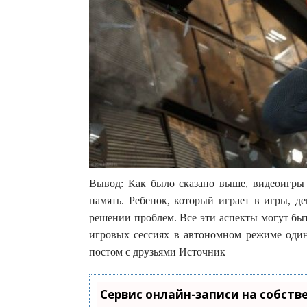
Вывод: Как было сказано выше, видеоигры 
память. Ребенок, который играет в игры, д
решении проблем. Все эти аспекты могут быт
игровых сессиях в автономном режиме оди
постом с друзьями Источник
Сервис онлайн-записи на собств