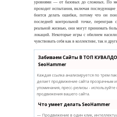
уровнями — от базовых до сложных. По мер
проходит испытания, включая последующие у
боится делать ошибки, потому что он пон
последней контрольной точке, переиграв 
реальной жизнью, они могут принимать боль
локаций. Некоторые игры с обилием насилия
чувствовать себя как в коллективе, так и дру
Забиваем Сайты В ТОП КУВАЛДО
SeoHammer
Каждая ссылка анализируется по трем па
делает продвижение сайта прозрачным и 
упоминания, пресс-релизы - используйт
продвижения вашего сайта.
Что умеет делать SeoHammer
— Продвижение в один клик, интеллектуа