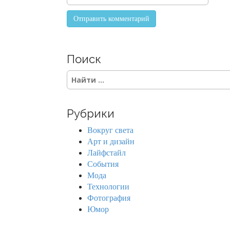
Поиск
S
e
a
r
Рубрики
c
h
Вокруг света
f
Арт и дизайн
o
Лайфстайл
r
События
:
Мода
Технологии
Фотография
Юмор