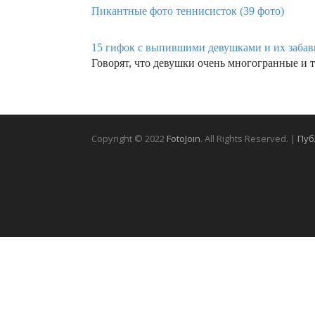
Пикантные фото теннисисток (39 фото)
15 гифок с выпившими девушками и их забав
Говорят, что девушки очень многогранные и 
Copyright © 2022
FotoJoin
. All Rights Reserved. |
Пуб