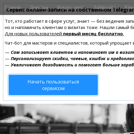
M
S
Главная
Девушки
Вокруг света
Лайфстайл
Юмо
k
Сервис онлайн-записи на собственном Telegra
a
i
i
Тот, кто работает в сфере услуг, знает — без ведения зап
p
n
но и напоминать клиентам о визитах тоже. Нашли самый
t
m
Для новых пользователей
первый месяц бесплатно
.
o
e
c
Чат-бот для мастеров и специалистов, который упрощает 
n
o
—
Сам записывает клиентов и напоминает им о визит
n
u
—
Персонализирует скидки, чаевые, кэшбэк и предопла
t
—
Увеличивает доходимость и помогает больше зара
e
n
Начать пользоваться
t
сервисом