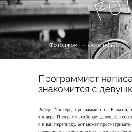
o
F
Фотоджоин — фото новости, и
Программист написа
знакомится с девушка
Роберт Уинтерс, программист из Бельгии, 
тиндере. Программа отбирает девушек в соотв
с ними переписку.
Бот может просматривать 
с девушками, ответившими взаимным лайком