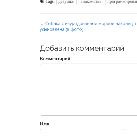
Tags:
девушки
знакомства
программирова
P
← Собака с изуродованной мордой наконец-
усыновлена (8 фото)
o
s
t
Добавить комментарий
n
Комментарий
a
v
i
g
a
t
i
o
Имя
n