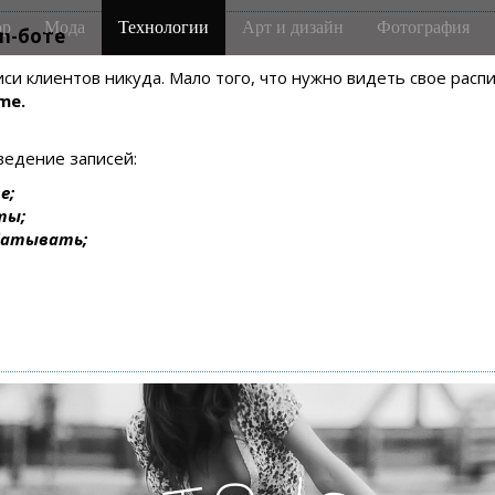
р
Мода
Технологии
Арт и дизайн
Фотография
m-боте
писи клиентов никуда. Мало того, что нужно видеть свое рас
me.
ведение записей:
е;
ты;
батывать;