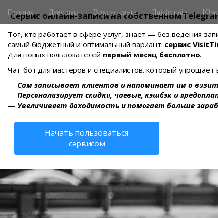
M
S
Главная
Девушки
Вокруг света
Лайфстайл
Юмо
k
Сервис онлайн-записи на собственном Telegra
a
i
i
Тот, кто работает в сфере услуг, знает — без ведения за
p
n
самый бюджетный и оптимальный вариант:
сервис VisitTi
t
m
Для новых пользователей
первый месяц бесплатно
.
o
e
c
Чат-бот для мастеров и специалистов, который упрощает 
n
o
—
Сам записывает клиентов и напоминает им о визит
n
u
—
Персонализирует скидки, чаевые, кэшбэк и предопла
t
—
Увеличивает доходимость и помогает больше зара
e
n
Начать пользоваться
t
сервисом