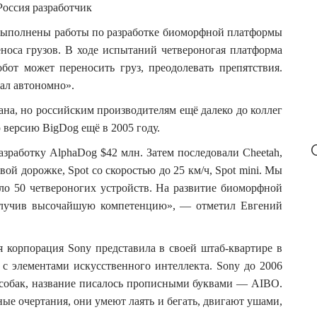
r
:
выполнены работы по разработке биоморфной платформы
носа грузов. В ходе испытаний четвероногая платформа
обот может переносить груз, преодолевать препятствия.
ал автономно».
ана, но российским производителям ещё далеко до коллег
 версию BigDog ещё в 2005 году.
работку AlphaDog $42 млн. Затем последовали Cheetah,
вой дорожке, Spot со скоростью до 25 км/ч, Spot mini. Мы
ло 50 четвероногих устройств. На развитие биоморфной
получив высочайшую компетенцию», — отметил Евгений
я корпорация Sony представила в своей штаб-квартире в
 с элементами искусственного интеллекта. Sony до 2006
-собак, название писалось прописными буквами — AIBO.
е очертания, они умеют лаять и бегать, двигают ушами,