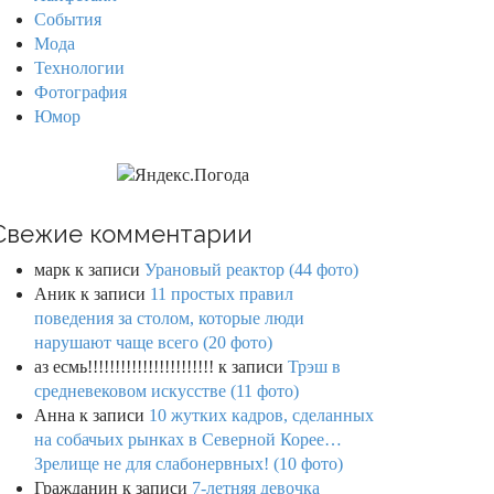
События
Мода
Технологии
Фотография
Юмор
Свежие комментарии
марк
к записи
Урановый реактор (44 фото)
Аник
к записи
11 простых правил
поведения за столом, которые люди
нарушают чаще всего (20 фото)
аз есмь!!!!!!!!!!!!!!!!!!!!!!!
к записи
Трэш в
средневековом искусстве (11 фото)
Анна
к записи
10 жутких кадров, сделанных
на собачьих рынках в Северной Корее…
Зрелище не для слабонервных! (10 фото)
Гражданин
к записи
7-летняя девочка