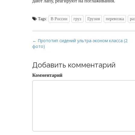
дают лапу, реагируют на поглаживания.
Tags:
В России
груз
Грузия
перевозка
ра
P
← Прототип сидений ультра-эконом класса (2
фото)
o
s
t
Добавить комментарий
n
Комментарий
a
v
i
g
a
t
i