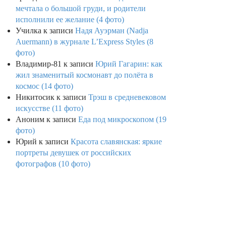
мечтала о большой груди, и родители
исполнили ее желание (4 фото)
Училка
к записи
Надя Ауэрман (Nadja
Auermann) в журнале L’Express Styles (8
фото)
Владимир-81
к записи
Юрий Гагарин: как
жил знаменитый космонавт до полёта в
космос (14 фото)
Никитосик
к записи
Трэш в средневековом
искусстве (11 фото)
Аноним
к записи
Еда под микроскопом (19
фото)
Юрий
к записи
Красота славянская: яркие
портреты девушек от российских
фотографов (10 фото)