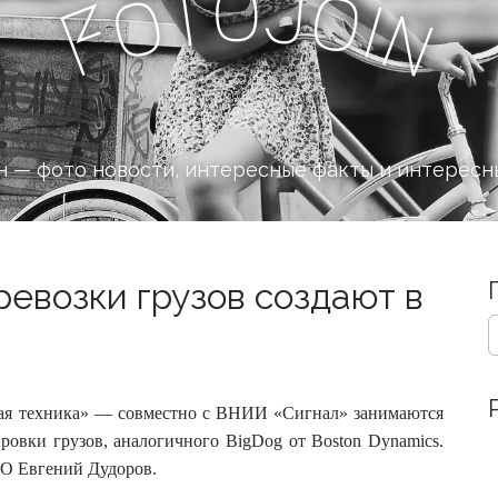
o
J
t
o
o
i
n
F
 — фото новости, интересные факты и интересн
ревозки грузов создают в
S
e
a
r
c
ая техника» — совместно с ВНИИ «Сигнал» занимаются
h
ровки грузов, аналогичного BigDog от Boston Dynamics.
f
ПО Евгений Дудоров.
o