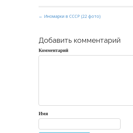
P
← Иномарки в СССР (22 фото)
o
s
t
Добавить комментарий
n
Комментарий
a
v
i
g
a
t
i
o
Имя
n