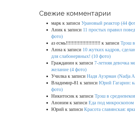
Свежие комментарии
марк
к записи
Урановый реактор (44 фо
Аник
к записи
11 простых правил повед
фото)
аз есмь!!!!!!!!!!!!!!!!!!!!!!!
к записи
Трэш в
Анна
к записи
10 жутких кадров, сдел
для слабонервных! (10 фото)
Гражданин
к записи
7-летняя девочка м
желание (4 фото)
Училка
к записи
Надя Ауэрман (Nadja Au
Владимир-81
к записи
Юрий Гагарин: ка
фото)
Никитосик
к записи
Трэш в средневеков
Аноним
к записи
Еда под микроскопом 
Юрий
к записи
Красота славянская: яр