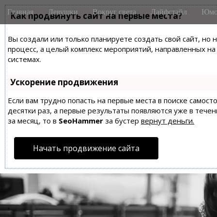
M
S
Главная
Девушки
Вокруг света
Лайфстайл
Юмо
k
Как продвинуть сайт на первые места?
a
i
i
p
Вы создали или только планируете создать свой сайт, но 
n
t
процесс, а целый комплекс мероприятий, направленных н
m
o
системах.
e
c
n
o
Ускорение продвижения
n
u
t
Если вам трудно попасть на первые места в поиске самос
десятки раз, а первые результаты появляются уже в течен
e
за месяц, то в
SeoHammer
за бустер
вернут деньги.
n
t
Начать продвижение сайта