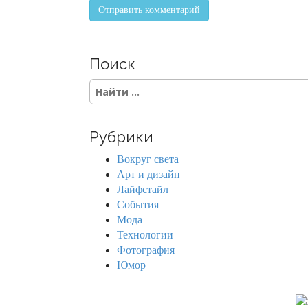
Поиск
S
e
a
r
Рубрики
c
h
Вокруг света
f
Арт и дизайн
o
Лайфстайл
r
События
:
Мода
Технологии
Фотография
Юмор