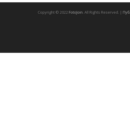
Copyright © 2022
FotoJoin
. All Rights Reserved. |
Пуб