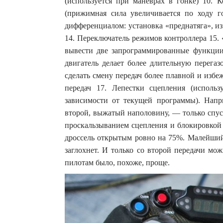
(используется при манёврах в гонке) 10. 
(прижимная сила увеличивается по ходу г
дифференциалом: установка «преднатяга», и
14. Переключатель режимов контроллера 15.
вывести две запрограммированные функции 
двигатель делает более длительную перегаз
сделать смену передач более плавной и избе
передач 17. Лепестки сцепления (исполь
зависимости от текущей программы). Напри
второй, выжатый наполовину, — только спуст
проскальзыванием сцепления и блокировкой 
дроссель открытым ровно на 75%. Малейший
заглохнет. И только со второй передачи мо
пилотам было, похоже, проще.