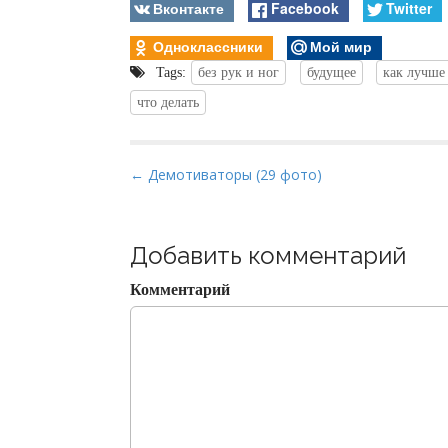
Вконтакте
Facebook
Twitter
Одноклассники
Мой мир
Tags:
без рук и ног
будущее
как лучше 
что делать
P
← Демотиваторы (29 фото)
o
s
t
Добавить комментарий
n
Комментарий
a
v
i
g
a
t