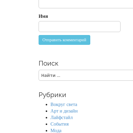
i
o
Имя
n
Поиск
S
e
a
r
Рубрики
c
h
Вокруг света
f
Арт и дизайн
o
Лайфстайл
r
События
:
Мода