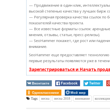
— Продвижение в один клик, интеллектуальн
высокой степенью качества у лучших бирж с
— Регулярная проверка качества ссылок по 
показателей качества проекта.
— Все известные форматы ссылок: арендные 
мнения, отзывы, статьи, пресс-релизы).
— SeoHammer покажет, где рост или падение
внимание.
SeoHammer еще предоставляет технологи
первые результаты появляются уже в течени
Зарегистрироваться и Начать про
Вконтакте
Facebook
Twitter
Одноклассники
Мой мир
Tags:
весна
весна 2018
внимание
коллекци