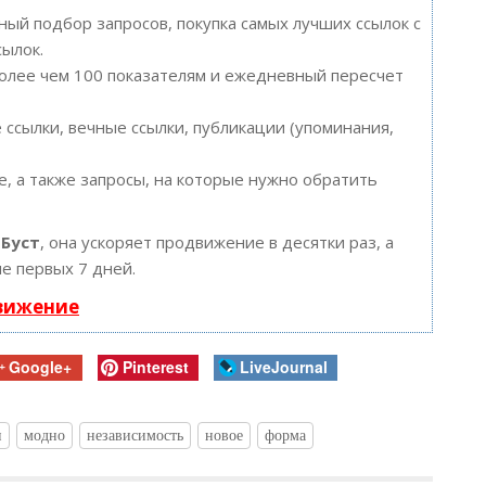
ый подбор запросов, покупка самых лучших ссылок с
сылок.
более чем 100 показателям и ежедневный пересчет
ссылки, вечные ссылки, публикации (упоминания,
, а также запросы, на которые нужно обратить
ю
Буст
, она ускоряет продвижение в десятки раз, а
е первых 7 дней.
движение
Google+
Pinterest
LiveJournal
и
модно
независимость
новое
форма