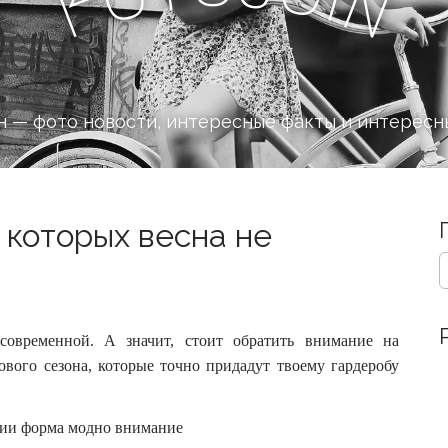
n
F
 — фото новости, интересные факты и интересн
 которых весна не
S
e
a
r
c
овременной. А значит, стоит обратить внимание на
h
вого сезона, которые точно придадут твоему гардеробу
f
o
r
: