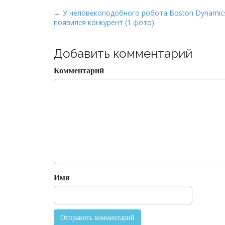
P
← У человекоподобного робота Boston Dynamic
появился конкурент (1 фото)
o
s
t
Добавить комментарий
n
Комментарий
a
v
i
g
a
t
i
o
Имя
n