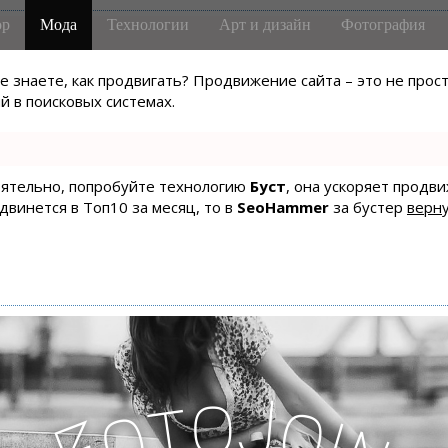
р
Мода
Технологии
Арт и дизайн
Фотография
не знаете, как продвигать? Продвижение сайта – это не про
 в поисковых системах.
тоятельно, попробуйте технологию
Буст
, она ускоряет продв
одвинется в Топ10 за месяц, то в
SeoHammer
за бустер
верну
o
J
t
o
o
i