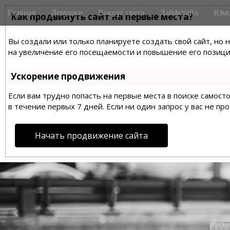
M
S
Главная
Девушки
Вокруг света
Лайфстайл
Юмо
k
Как продвинуть сайт на первые места?
a
i
i
p
Вы создали или только планируете создать свой сайт, но 
n
t
на увеличение его посещаемости и повышение его позиций
m
o
e
c
Ускорение продвижения
n
o
n
Если вам трудно попасть на первые места в поиске самос
u
t
в течение первых 7 дней. Если ни один запрос у вас не пр
e
n
Начать продвижение сайта
t