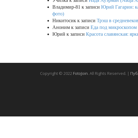
Училка
к записи
Надя Ауэрман (Nadja Au
Владимир-81
к записи
Юрий Гагарин: ка
фото)
Никитосик
к записи
Трэш в средневеков
Аноним
к записи
Еда под микроскопом 
Юрий
к записи
Красота славянская: яр
Copyright © 2022
FotoJoin
. All Rights Reserved. |
Пуб