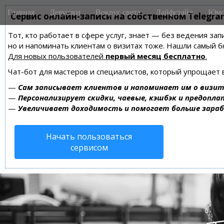
M
S
Главная
Девушки
Вокруг света
Лайфстайл
Юмо
k
Сервис онлайн-записи на собственном Telegra
a
i
i
Тот, кто работает в сфере услуг, знает — без ведения зап
p
n
но и напоминать клиентам о визитах тоже. Нашли самый
t
m
Для новых пользователей
первый месяц бесплатно
.
o
e
c
Чат-бот для мастеров и специалистов, который упрощает 
n
o
—
Сам записывает клиентов и напоминает им о визит
n
u
—
Персонализирует скидки, чаевые, кэшбэк и предопла
t
—
Увеличивает доходимость и помогает больше зара
e
n
Начать пользоваться
t
сервисом