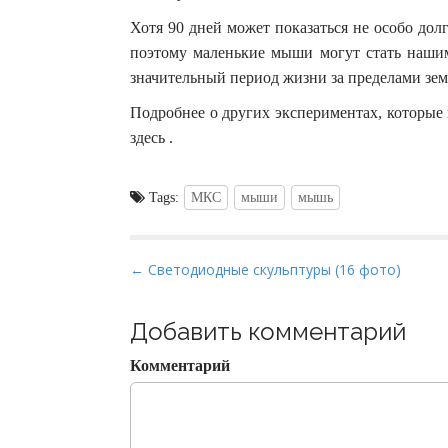
Хотя 90 дней может показаться не особо дол
поэтому маленькие мыши могут стать нашим
значительный период жизни за пределами зе
Подробнее о других экспериментах, которые 
здесь .
Tags:
МКС
мыши
мышь
P
← Светодиодные скульптуры (16 фото)
o
s
Добавить комментарий
t
Комментарий
n
a
v