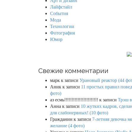
Арт и дизайн
o
Лайфстайл
r
События
:
Мода
Технологии
Фотография
Юмор
Свежие комментарии
марк
к записи
Урановый реактор (44 фо
Аник
к записи
11 простых правил повед
фото)
аз есмь!!!!!!!!!!!!!!!!!!!!!!!
к записи
Трэш в
Анна
к записи
10 жутких кадров, сдел
для слабонервных! (10 фото)
Гражданин
к записи
7-летняя девочка м
желание (4 фото)