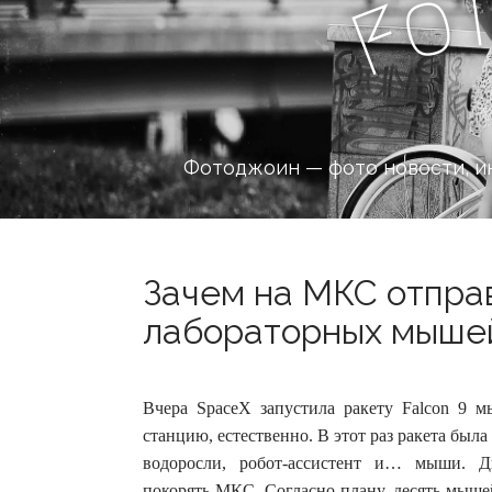
o
F
Фотоджоин — фото новости, и
Зачем на МКС отпра
лабораторных мышей?
Вчера SpaceX запустила ракету Falcon 9 
станцию, естественно. В этот раз ракета был
водоросли, робот-ассистент и… мыши.
Д
покорять МКС. Согласно плану, десять мышей