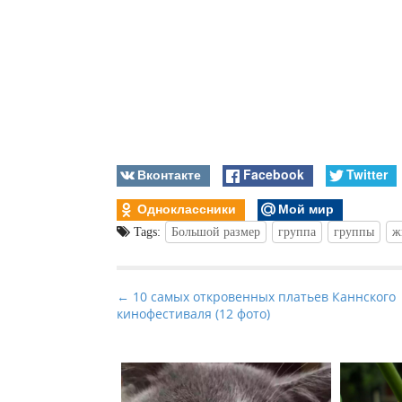
Вконтакте
Facebook
Twitter
Одноклассники
Мой мир
Tags:
Большой размер
группа
группы
ж
P
← 10 самых откровенных платьев Каннского
кинофестиваля (12 фото)
o
s
t
n