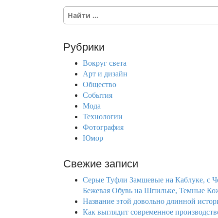
S
e
a
r
Рубрики
c
h
Вокруг света
f
Арт и дизайн
o
Общество
r
События
:
Мода
Технологии
Фотография
Юмор
Свежие записи
Серые Туфли Замшевые на Каблуке, с Ч
Бежевая Обувь на Шпильке, Темные Ко
Название этой довольно длинной истор
Как выглядит современное производство